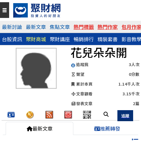
QR Code
最新討論
最新文章
焦點文章
熱門標籤
熱門作家
包月作
台股資訊
聚財商城
聚財講座
暢銷排行
精裝套書
影音教
https://www.wearn.com/blog.asp?id=150812
花兒朵朵開
分享網址
追蹤我
3人次
聲望
0分數
累計本頁
1.14千人次
文章觀看
3.15千次
發表文章
2篇
最新文章
推薦轉發