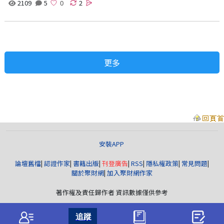
2109
5
2
更多
安裝APP
論壇舊檔
|
認證作家
|
書籍出版
|
刊登廣告
|
RSS
|
隱私權政策
|
常見問題
|
關於聚財網
|
加入聚財網作家
著作權及責任歸作者 資訊數據僅供參考
聚財資訊
版權所有© wearn.com All Rights Reserved.