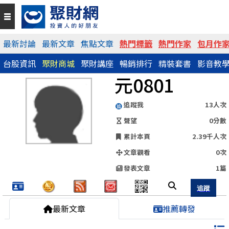
QR Code
最新討論
最新文章
焦點文章
熱門標籤
熱門作家
包月作
台股資訊
聚財商城
聚財講座
暢銷排行
精裝套書
影音教
https://www.wearn.com/blog.asp?id=149953
元0801
分享網址
追蹤我
13人次
聲望
0分數
累計本頁
2.39千人次
文章觀看
0次
發表文章
1篇
最新文章
推薦轉發