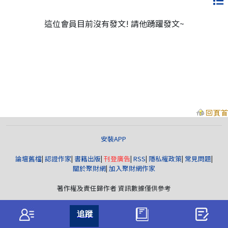
這位會員目前沒有發文! 請他踴躍發文~
安裝APP
論壇舊檔
|
認證作家
|
書籍出版
|
刊登廣告
|
RSS
|
隱私權政策
|
常見問題
|
關於聚財網
|
加入聚財網作家
著作權及責任歸作者 資訊數據僅供參考
聚財資訊
版權所有© wearn.com All Rights Reserved.