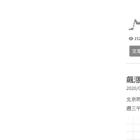
15
文
飆漲
2020/0
北京時
週三午
QR