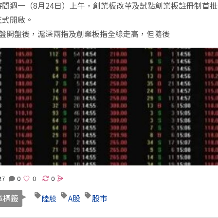
時間週一（8月24日）上午，創業板改革及試點創業板註冊制首
正式開啟。
早盤開盤後，滬深兩指及創業板指全線走高，但隨後
27
0
0
章標籤
A股
股市
陸股