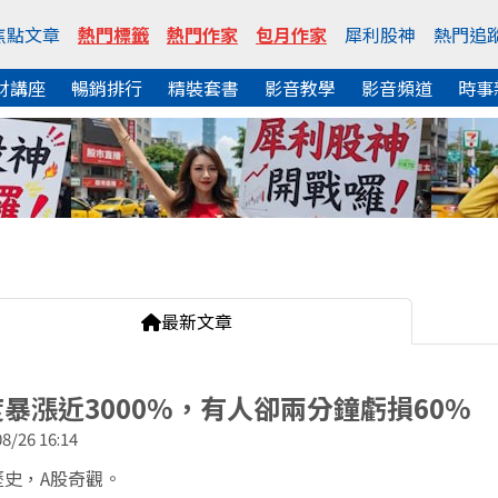
焦點文章
熱門標籤
熱門作家
包月作家
犀利股神
熱門追
財講座
暢銷排行
精裝套書
影音教學
影音頻道
時事
最新文章
暴漲近3000%，有人卻兩分鐘虧損60%
8/26 16:14
歷史，A股奇觀。