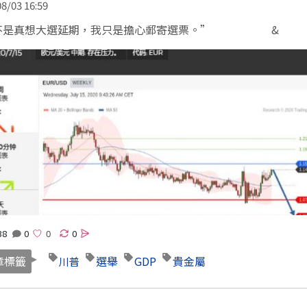
8/03 16:59
不是真想大選延期，我只是擔心郵寄選票。” &
38
0
0
章標籤
選舉
GDP
貴金屬
川普