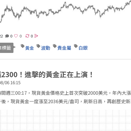
22
0
0
章標籤
波動
貴金屬
白銀
黃金
2300！進擊的黃金正在上演！
8/06 16:15
間週三00:17，現貨黃金價格史上首次突破2000美元，年內大漲
後，現貨黃金一度漲至2036美元/盎司，刷新日高，再創歷史新高
 Code