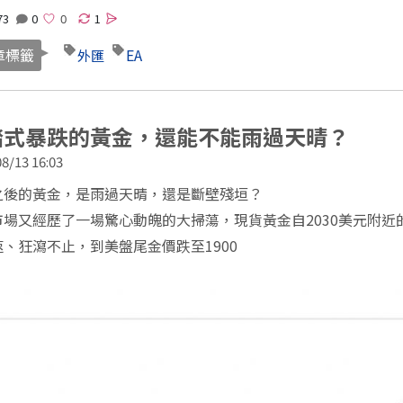
73
0
1
章標籤
EA
外匯
踏式暴跌的黃金，還能不能雨過天晴？
8/13 16:03
之後的黃金，是雨過天晴，還是斷壁殘垣？
市場又經歷了一場驚心動魄的大掃蕩，現貨黃金自2030美元附近
、狂瀉不止，到美盤尾金價跌至1900