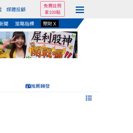
免費註冊
蹤
媒體投顧
拿100點
新聞
策略指標
聚財Ｘ
推薦轉發