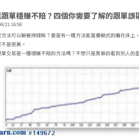
匯跟單穩賺不賠？四個你需要了解的跟單誤
8/21 16:58
麼方法可以躺著掙錢嘛？要是有一種方法能葛優躺式的癱在床上
豈不是很美。
跟單交易是一種穩賺不賠的方法嗎？不想只是羨慕的看到別人的