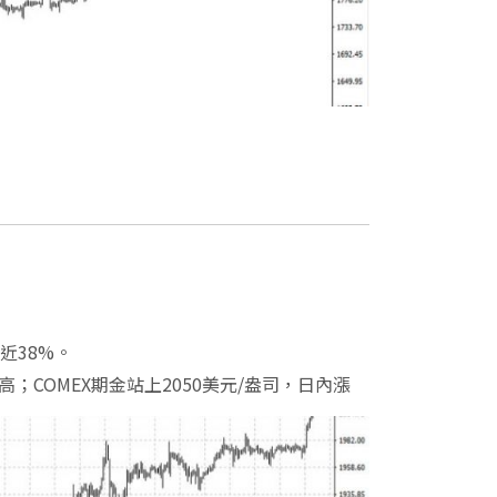
近38%。
；COMEX期金站上2050美元/盎司，日內漲