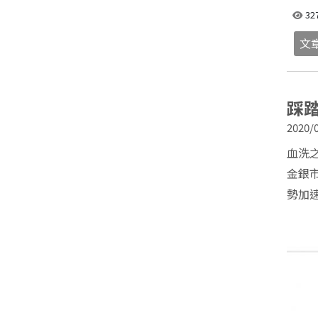
32
文
踩
2020/0
血洗
金銀
勢加速