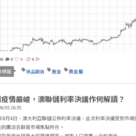
//www.wearn.com/blog.asp?id=149672
36
0
0
章標籤
黃金
貴金屬
商品期貨
洲疫情嚴峻，澳聯儲利率決議作何解讀？
8/05 16:35
20年8月4日，澳大利亞聯儲公佈利率決議，此次利率決議受到市
往的鷹派言辭是市場焦點所在。
利亞是南半球最大的發達國家，城市人口密集。由於南半