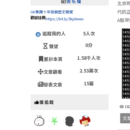
簽名檔
北京
代的
GK集團十年發展歷史簡覽
歡迎註冊
https://bit.ly/3kjdwwu
A股
追蹤我的人
5人次
0分
聲望
1.58千人次
累計本頁
2.53萬次
文章觀看
15篇
發表文章
誰追蹤
18
文