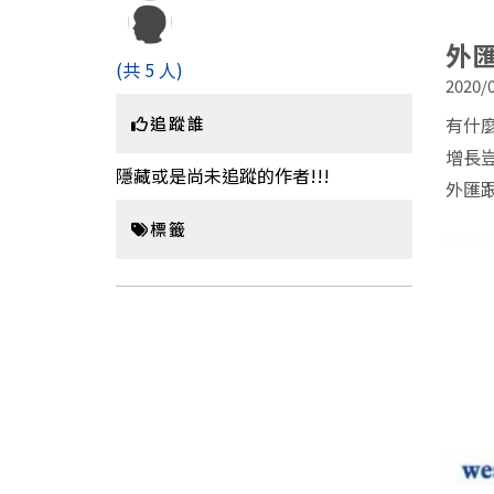
外
(共 5 人)
2020/0
有什
追蹤誰
增長
隱藏或是尚未追蹤的作者!!!
外匯
標籤