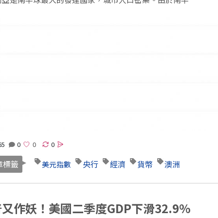
65
0
0
章標籤
央行
經濟
貨幣
澳洲
美元指數
又作妖！美國二季度GDP下滑32.9%