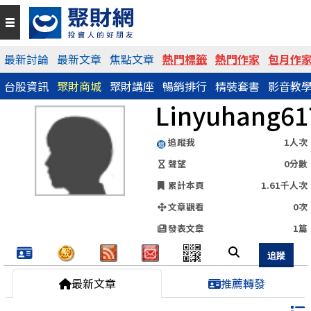
QR Code
最新討論
最新文章
焦點文章
熱門標籤
熱門作家
包月作
台股資訊
聚財商城
聚財講座
暢銷排行
精裝套書
影音教
https://www.wearn.com/blog.asp?id=149286
Linyuhang61
分享網址
追蹤我
1人次
聲望
0分數
累計本頁
1.61千人次
文章觀看
0次
發表文章
1篇
最新文章
推薦轉發