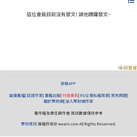
這位會員目前沒有發文! 請他踴躍發文~
安裝APP
論壇舊檔
|
認證作家
|
書籍出版
|
刊登廣告
|
RSS
|
隱私權政策
|
常見問題
|
關於聚財網
|
加入聚財網作家
著作權及責任歸作者 資訊數據僅供參考
聚財資訊
版權所有© wearn.com All Rights Reserved.