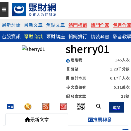
QR Code
最新討論
最新文章
焦點文章
熱門標籤
熱門作家
包月作
台股資訊
聚財商城
聚財講座
暢銷排行
精裝套書
影音教
https://www.wearn.com/blog.asp?id=145738
sherry01
分享網址
追蹤我
145人次
聲望
1.23千分數
累計本頁
6.17千人次
文章觀看
5.11萬次
發表文章
28篇
最新文章
推薦轉發