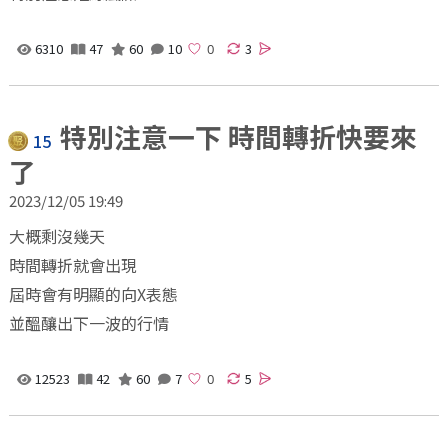
6310
47
60
10
3
特別注意一下 時間轉折快要來
15
了
2023/12/05 19:49
大概剩沒幾天
時間轉折就會出現
屆時會有明顯的向X表態
並醞釀出下一波的行情
12523
42
60
7
5