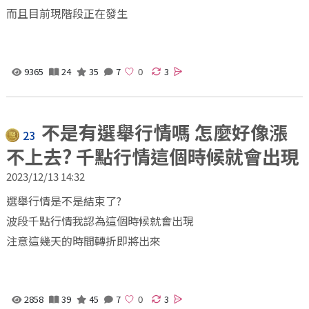
而且目前現階段正在發生
9365
24
35
7
3
不是有選舉行情嗎 怎麼好像漲
23
不上去? 千點行情這個時候就會出現
2023/12/13 14:32
選舉行情是不是結束了?
波段千點行情我認為這個時候就會出現
注意這幾天的時間轉折即將出來
2858
39
45
7
3