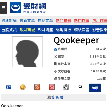
QR Code
最新討論
最新文章
焦點文章
熱門標籤
熱門作家
包月作
台股資訊
聚財商城
聚財講座
暢銷排行
精裝套書
影音教
https://www.wearn.com/blog.asp?id=144245
Qookeeper
分享網址
追蹤我
41人次
聲望
3.81千分數
累計本頁
3.85千人次
文章觀看
10.32萬次
發表文章
133篇
簽名檔
Qoo-keeper