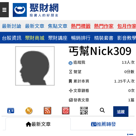
QR Code
最新討論
最新文章
焦點文章
熱門標籤
熱門作家
包月作
台股資訊
聚財商城
聚財講座
暢銷排行
精裝套書
影音教
https://www.wearn.com/blog.asp?id=143785
丐幫Nick309
分享網址
追蹤我
13人次
聲望
0分數
累計本頁
1.25千人次
文章觀看
0次
發表文章
1篇
最新文章
推薦轉發