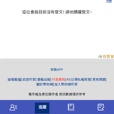
這位會員目前沒有發文! 請他踴躍發文~
安裝APP
論壇舊檔
|
認證作家
|
書籍出版
|
刊登廣告
|
RSS
|
隱私權政策
|
常見問題
|
關於聚財網
|
加入聚財網作家
著作權及責任歸作者 資訊數據僅供參考
聚財資訊
版權所有© wearn.com All Rights Reserved.