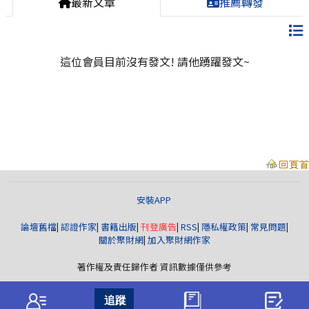
最新文章
推薦轉發
這位會員目前沒有發文! 請他踴躍發文~
安裝APP
論壇舊檔
|
認證作家
|
書籍出版
|
刊登廣告
|
RSS
|
隱私權政策
|
常見問題
|
關於聚財網
|
加入聚財網作家
著作權及責任歸作者 資訊數據僅供參考
聚財資訊
版權所有© wearn.com All Rights Reserved.