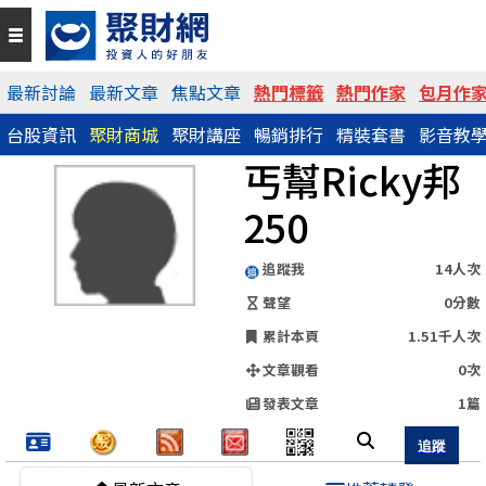
QR Code
最新討論
最新文章
焦點文章
熱門標籤
熱門作家
包月作
台股資訊
聚財商城
聚財講座
暢銷排行
精裝套書
影音教
https://www.wearn.com/blog.asp?id=143387
丐幫Ricky邦
分享網址
250
追蹤我
14人次
聲望
0分數
累計本頁
1.51千人次
文章觀看
0次
發表文章
1篇