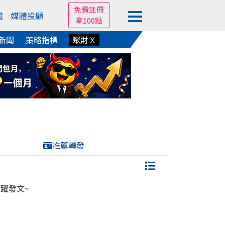
免費註冊
蹤
媒體投顧
拿100點
新聞
策略指標
聚財Ｘ
推薦轉發
躍發文~