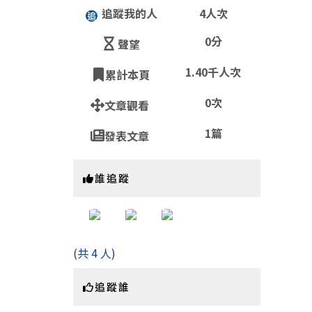
追蹤我的人
4人次
0分
聲望
1.40千人次
累計本頁
QR
0次
文章觀看
1篇
發表文章
https:
誰追蹤
(共 4 人)
追蹤誰