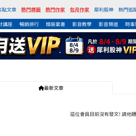
焦點文章
熱門標籤
熱門作家
包月作家
犀利股神
熱門追
財講座
暢銷排行
精裝套書
影音教學
影音頻道
時事
最新文章
這位會員目前沒有發文! 請他踴