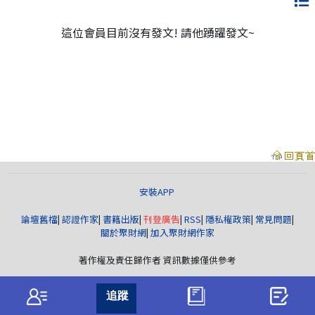
這位會員目前沒有發文! 請他踴躍發文~
安裝APP
論壇舊檔
|
認證作家
|
書籍出版
|
刊登廣告
|
RSS
|
隱私權政策
|
常見問題
|
關於聚財網
|
加入聚財網作家
著作權及責任歸作者 資訊數據僅供參考
聚財資訊
版權所有© wearn.com All Rights Reserved.