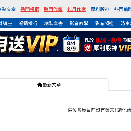
焦點文章
熱門標籤
熱門作家
包月作家
犀利股神
熱門追
財講座
暢銷排行
精裝套書
影音教學
影音頻道
時事
最新文章
這位會員目前沒有發文! 請他踴