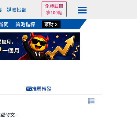
免費註冊
蹤
媒體投顧
拿100點
新聞
策略指標
聚財Ｘ
推薦轉發
躍發文~