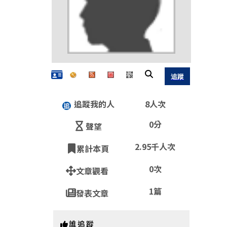
追蹤我的人
8人次
0分
聲望
2.95千人次
累計本頁
QR
0次
文章觀看
1篇
發表文章
https:
誰追蹤