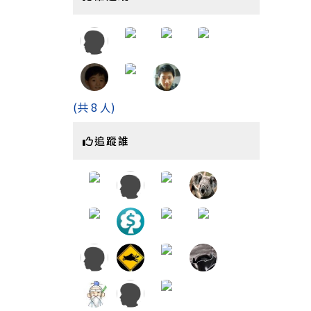
(共 8 人)
追蹤誰