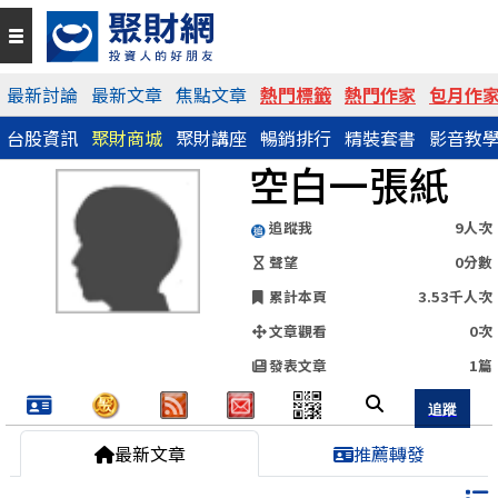
QR Code
最新討論
最新文章
焦點文章
熱門標籤
熱門作家
包月作
台股資訊
聚財商城
聚財講座
暢銷排行
精裝套書
影音教
https://www.wearn.com/blog.asp?id=134080
空白一張紙
分享網址
追蹤我
9人次
聲望
0分數
累計本頁
3.53千人次
文章觀看
0次
發表文章
1篇
最新文章
推薦轉發