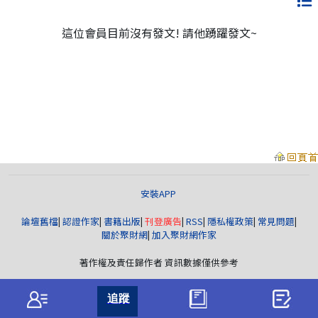
這位會員目前沒有發文! 請他踴躍發文~
安裝APP
論壇舊檔
|
認證作家
|
書籍出版
|
刊登廣告
|
RSS
|
隱私權政策
|
常見問題
|
關於聚財網
|
加入聚財網作家
著作權及責任歸作者 資訊數據僅供參考
聚財資訊
版權所有© wearn.com All Rights Reserved.