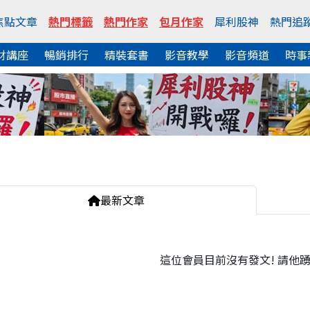
焦點文章
熱門標籤
熱門作家
包月作家
犀利股神
熱門追
財講座
暢銷排行
精裝套書
影音教學
影音頻道
時事
最新文章
這位會員目前沒有發文! 請他踴