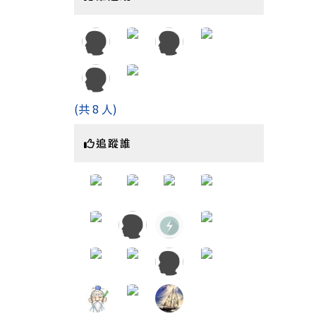
(共 8 人)
追蹤誰