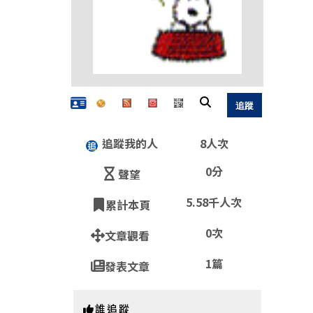
追蹤我的人
8人次
0分
聲望
5.58千人次
累計本頁
QR
0次
文章觀看
1篇
發表文章
https:
誰追蹤