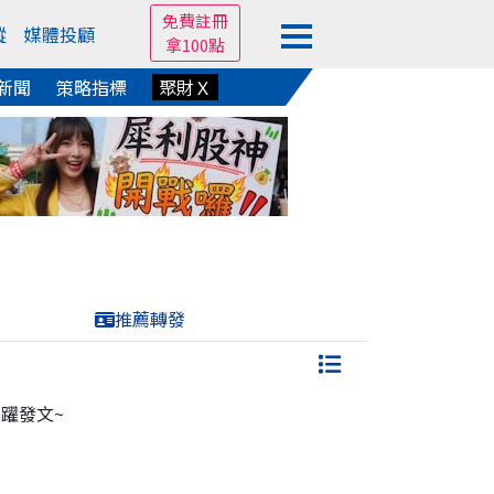
免費註冊
蹤
媒體投顧
拿100點
新聞
策略指標
聚財Ｘ
推薦轉發
躍發文~