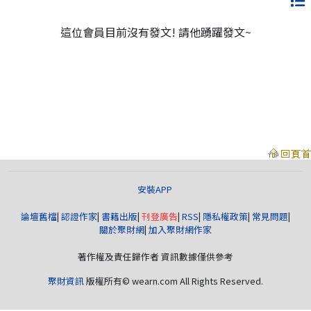
這位會員目前沒有發文! 請他踴躍發文~
安裝APP
論壇舊檔
|
認證作家
|
書籍出版
|
刊登廣告
|
RSS
|
隱私權政策
|
常見問題
|
關於聚財網
|
加入聚財網作家
著作權及責任歸作者 資訊數據僅供參考
聚財資訊
版權所有© wearn.com All Rights Reserved.