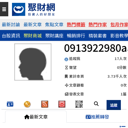
QR Code
最新討論
最新文章
焦點文章
熱門標籤
熱門作家
包月作
台股資訊
聚財商城
聚財講座
暢銷排行
精裝套書
影音教
https://www.wearn.com/blog.asp?id=129825
0913922980a
分享網址
追蹤我
17人次
聲望
0分數
累計本頁
3.73千人次
文章觀看
0次
發表文章
1篇
最新文章
推薦轉發