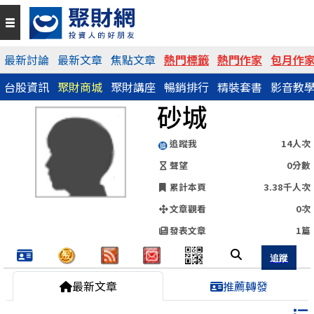
QR Code
最新討論
最新文章
焦點文章
熱門標籤
熱門作家
包月作
台股資訊
聚財商城
聚財講座
暢銷排行
精裝套書
影音教
https://www.wearn.com/blog.asp?id=129025
砂城
分享網址
追蹤我
14人次
聲望
0分數
累計本頁
3.38千人次
文章觀看
0次
發表文章
1篇
最新文章
推薦轉發