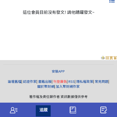
這位會員目前沒有發文! 請他踴躍發文~
安裝APP
論壇舊檔
|
認證作家
|
書籍出版
|
刊登廣告
|
RSS
|
隱私權政策
|
常見問題
|
關於聚財網
|
加入聚財網作家
著作權及責任歸作者 資訊數據僅供參考
聚財資訊
版權所有© wearn.com All Rights Reserved.