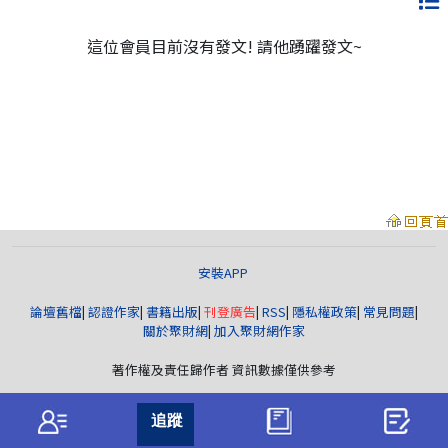
這位會員目前沒有發文! 請他踴躍發文~
安裝APP
論壇舊檔
|
認證作家
|
書籍出版
|
刊登廣告
|
RSS
|
隱私權政策
|
常見問題
|
關於聚財網
|
加入聚財網作家
著作權及責任歸作者 資訊數據僅供參考
聚財資訊
版權所有© wearn.com All Rights Reserved.