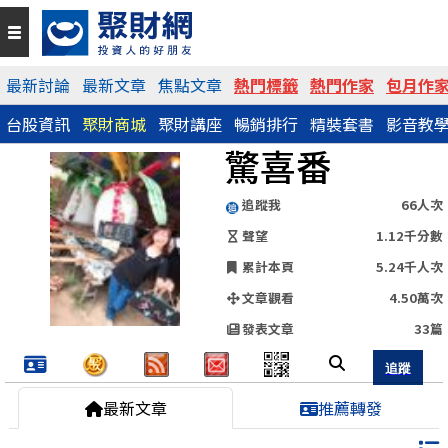
QR Code
最新討論
最新文章
焦點文章
熱門標籤
熱門作家
包月作
台股資訊
聚財商城
聚財講座
暢銷排行
精裝套書
影音教
https://www.wearn.com/blog.asp?id=128637
驚喜番
分享網址
追蹤我
66人次
聲望
1.12千分數
累計本頁
5.24千人次
文章觀看
4.50萬次
發表文章
33篇
最新文章
推薦轉發