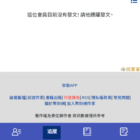
這位會員目前沒有發文! 請他踴躍發文~
安裝APP
論壇舊檔
|
認證作家
|
書籍出版
|
刊登廣告
|
RSS
|
隱私權政策
|
常見問題
|
關於聚財網
|
加入聚財網作家
著作權及責任歸作者 資訊數據僅供參考
聚財資訊
版權所有© wearn.com All Rights Reserved.