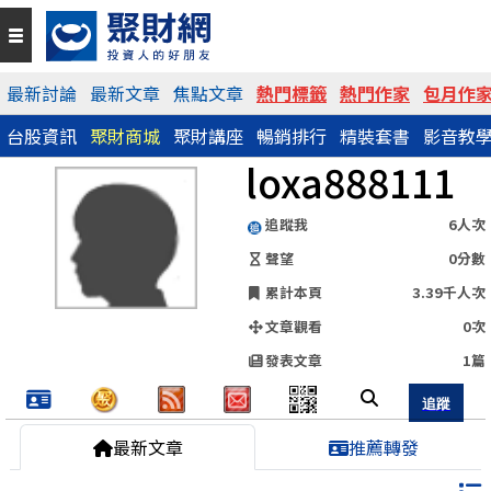
QR Code
最新討論
最新文章
焦點文章
熱門標籤
熱門作家
包月作
台股資訊
聚財商城
聚財講座
暢銷排行
精裝套書
影音教
https://www.wearn.com/blog.asp?id=127149
loxa888111
分享網址
追蹤我
6人次
聲望
0分數
累計本頁
3.39千人次
文章觀看
0次
發表文章
1篇
最新文章
推薦轉發