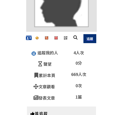
追蹤我的人
4人次
QR
0分
聲望
669人次
累計本頁
https:
0次
文章觀看
1篇
發表文章
誰追蹤