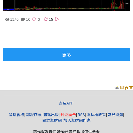
5245
10
15
更多
安裝APP
論壇舊檔
|
認證作家
|
書籍出版
|
刊登廣告
|
RSS
|
隱私權政策
|
常見問題
|
關於聚財網
|
加入聚財網作家
著作權及責任歸作者 資訊數據僅供參考