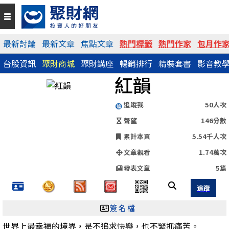
QR Code
最新討論
最新文章
焦點文章
熱門標籤
熱門作家
包月作
台股資訊
聚財商城
聚財講座
暢銷排行
精裝套書
影音教
https://www.wearn.com/blog.asp?id=125537
紅韻
分享網址
追蹤我
50人次
聲望
146分數
累計本頁
5.54千人次
文章觀看
1.74萬次
發表文章
5篇
簽名檔
世界上最幸福的境界，是不追求快樂，也不緊抓痛苦。