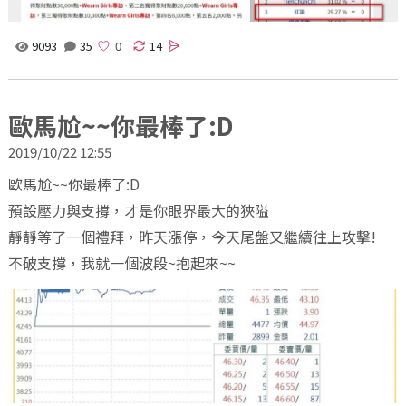
9093
35
14
歐馬尬~~你最棒了:D
2019/10/22 12:55
歐馬尬~~你最棒了:D
預設壓力與支撐，才是你眼界最大的狹隘
靜靜等了一個禮拜，昨天漲停，今天尾盤又繼續往上攻擊!
不破支撐，我就一個波段~抱起來~~