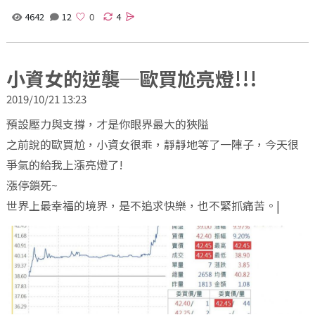
4642
12
4
小資女的逆襲─歐買尬亮燈!!!
2019/10/21 13:23
預設壓力與支撐，才是你眼界最大的狹隘
之前說的歐買尬，小資女很乖，靜靜地等了一陣子，今天很
爭氣的給我上漲亮燈了!
漲停鎖死~
世界上最幸福的境界，是不追求快樂，也不緊抓痛苦。|