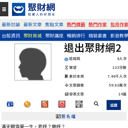
QR Code
最新討論
最新文章
焦點文章
熱門標籤
熱門作家
包月作
台股資訊
聚財商城
聚財講座
暢銷排行
精裝套書
影音教
https://www.wearn.com/blog.asp?id=12437
退出聚財網2
分享網址
追蹤我
4人次
聲望
132分數
累計本頁
7.49千人次
文章觀看
59.83萬次
發表文章
14篇
簽名檔
滿天銀雪夢一生，悲呼？樂呼？