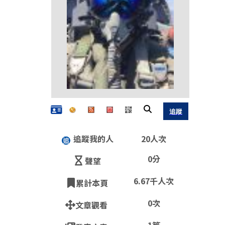
追蹤我的人
20人次
0分
聲望
6.67千人次
累計本頁
0次
文章觀看
QR