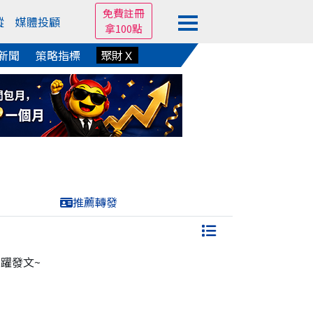
免費註冊
蹤
媒體投顧
拿100點
新聞
策略指標
聚財Ｘ
推薦轉發
躍發文~