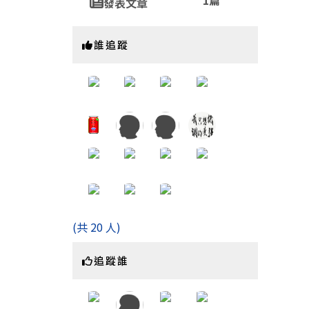
1篇
發表文章
https:
誰追蹤
(共 20 人)
追蹤誰