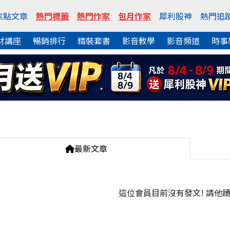
焦點文章
熱門標籤
熱門作家
包月作家
犀利股神
熱門追
財講座
暢銷排行
精裝套書
影音教學
影音頻道
時事
最新文章
這位會員目前沒有發文! 請他踴