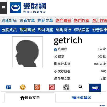
QR Code
最新討論
最新文章
焦點文章
熱門標籤
熱門作家
包月作
台股資訊
聚財商城
聚財講座
暢銷排行
精裝套書
影音教
https://www.wearn.com/blog.asp?id=122521
getrich
分享網址
追蹤我
3人次
聲望
0分數
累計本頁
903人次
文章觀看
0次
發表文章
1篇
最新文章
推薦轉發