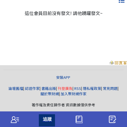
這位會員目前沒有發文! 請他踴躍發文~
安裝APP
論壇舊檔
|
認證作家
|
書籍出版
|
刊登廣告
|
RSS
|
隱私權政策
|
常見問題
|
關於聚財網
|
加入聚財網作家
著作權及責任歸作者 資訊數據僅供參考
聚財資訊
版權所有© wearn.com All Rights Reserved.