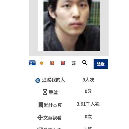
追蹤我的人
9人次
0分
聲望
3.91千人次
累計本頁
QR
0次
文章觀看
https: