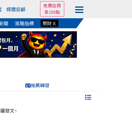
免費註冊
蹤
媒體投顧
拿100點
新聞
策略指標
聚財Ｘ
推薦轉發
躍發文~