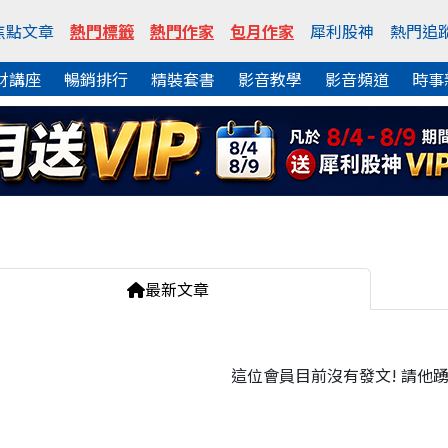
焦點文章
熱門標籤
熱門作家
包月作家
犀利股神
熱門追
財講座
暢銷排行
精裝套書
影音教學
影音頻道
時事
最新文章
這位會員目前沒有發文! 請他踴