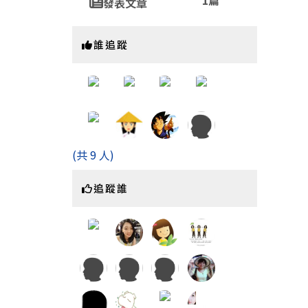
1篇
發表文章
誰追蹤
(共 9 人)
追蹤誰