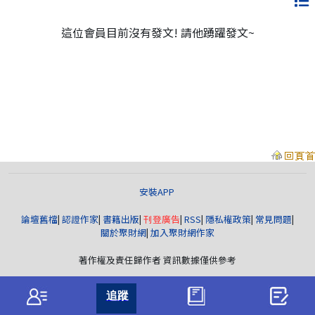
這位會員目前沒有發文! 請他踴躍發文~
安裝APP
論壇舊檔
|
認證作家
|
書籍出版
|
刊登廣告
|
RSS
|
隱私權政策
|
常見問題
|
關於聚財網
|
加入聚財網作家
著作權及責任歸作者 資訊數據僅供參考
聚財資訊
版權所有© wearn.com All Rights Reserved.