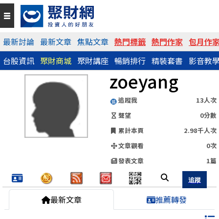
QR Code
最新討論
最新文章
焦點文章
熱門標籤
熱門作家
包月作
台股資訊
聚財商城
聚財講座
暢銷排行
精裝套書
影音教
https://www.wearn.com/blog.asp?id=109343
zoeyang
分享網址
追蹤我
13人次
聲望
0分數
累計本頁
2.98千人次
文章觀看
0次
發表文章
1篇
最新文章
推薦轉發