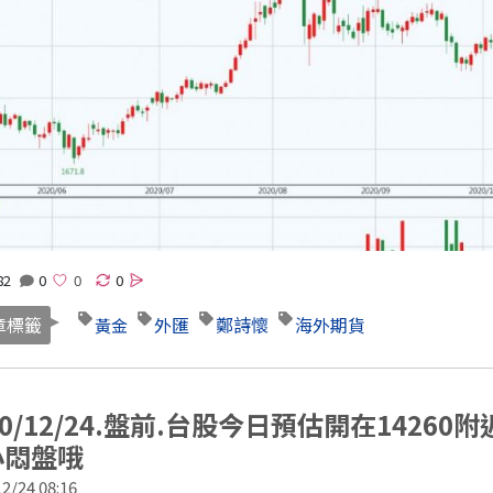
82
0
0
章標籤
外匯
鄭詩懷
海外期貨
黃金
 Code
20/12/24.盤前.台股今日預估開在142
小悶盤哦
2/24 08:16