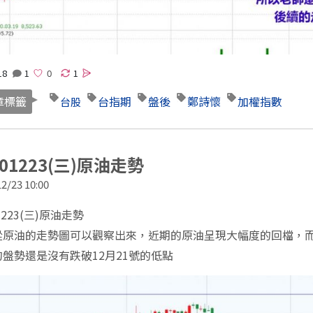
18
1
1
章標籤
台指期
盤後
鄭詩懷
加權指數
台股
201223(三)原油走勢
2/23 10:00
1223(三)原油走勢
從原油的走勢圖可以觀察出來，近期的原油呈現大幅度的回檔，而
盤勢還是沒有跌破12月21號的低點