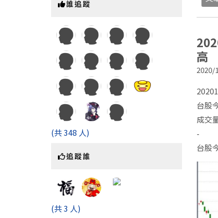
誰追蹤
20
高
2020/1
2020
台股今
成交量
(共 348 人)
-
台股
追蹤誰
(共 3 人)