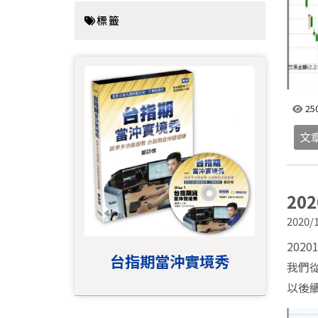
標籤
25
文
20
2020/1
2020
台指期當沖實境秀
我們
以後續