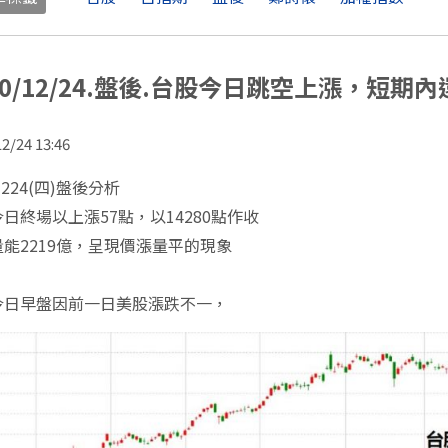
20/12/24.盤後.台股今日跳空上漲，短期
2/24 13:46
1224(四)盤後分析
日終場以上漲57點，以14280點作收
能2219億，呈現價漲量平的現象
今日早盤因前一日美股漲跌不一，