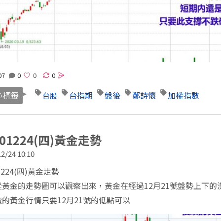
07
0
0
章標籤
台指期
盤後
鄭詩懷
加權指數
台股
201224(四)黃金走勢
2/24 10:10
1224(四)黃金走勢
從黃金的走勢圖可以觀察出來，黃金在經過12月21號盤勢上下的
的黃金行情只要12月21號的低點可以