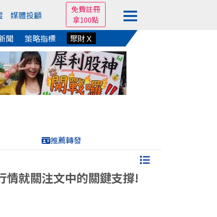
免費註冊
蹤
媒體投顧
拿100點
新聞
策略指標
聚財Ｘ
推薦轉發
續的行情就關注文中的關鍵支撐!