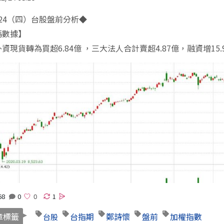
//www.wearn.com/blog.asp?id=109180
/24（四）台股盤前分析◆
碼數據】
資現貨轉為買超6.84億 ，三大法人合計賣超4.87億，融資增15.
68
0
1
章標籤
台指期
鄭詩懷
盤前
加權指數
台股