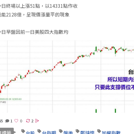
日終場以上漲51點，以14331點作收
能2128億，呈現價漲量平的現象
今日早盤因前一日美股四大指數均
65
1
2
章標籤
台指期
盤後
鄭詩懷
加權指數
台股