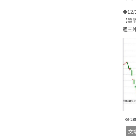
https:
◆12
【籌
週三外
28
文