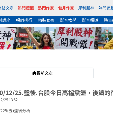
焦點文章
熱門標籤
熱門作家
包月作家
犀利股神
熱門追
財講座
暢銷排行
精裝套書
影音教學
影音頻道
時事
最新文章
20/12/25.盤後.台股今日高檔震盪，後
2/25 13:52
1225(五)盤後分析