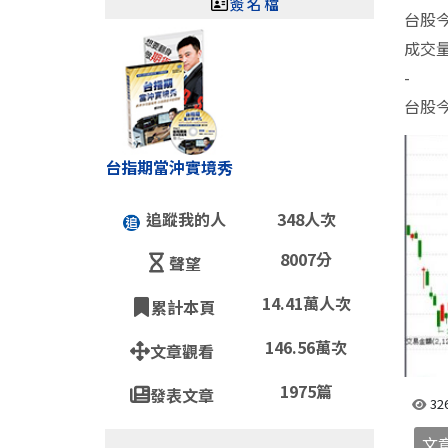
簽名檔
台股今
成交量
-
台股
台指期當沖實境秀
追蹤我的人
348人次
8007分
聲望
14.41萬人次
累計本頁
146.56萬次
文章觀看
1975篇
發表文章
32
文