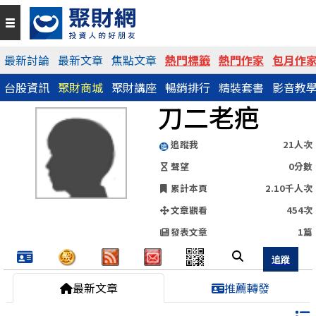
QR Code
最新討論
最新文章
焦點文章
熱門標籤
熱門作家
包月作
台股資訊
聚財商城
聚財講座
暢銷排行
精裝套書
影音教
https://www.wearn.com/blog.asp?id=108889
刀二老疤
分享網址
追蹤我
21人次
聲望
0分數
累計本頁
2.10千人次
文章觀看
454次
發表文章
1篇
最新文章
推薦轉發