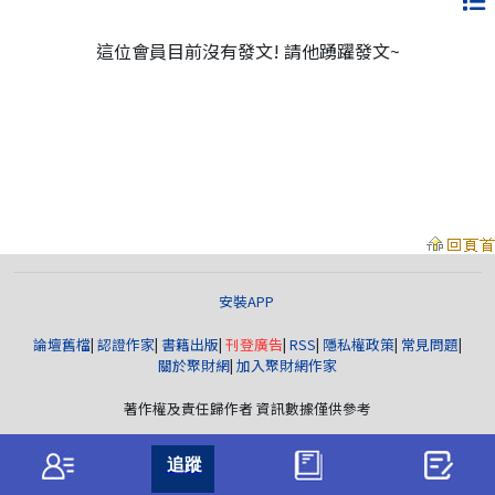
這位會員目前沒有發文! 請他踴躍發文~
安裝APP
論壇舊檔
|
認證作家
|
書籍出版
|
刊登廣告
|
RSS
|
隱私權政策
|
常見問題
|
關於聚財網
|
加入聚財網作家
著作權及責任歸作者 資訊數據僅供參考
聚財資訊
版權所有© wearn.com All Rights Reserved.