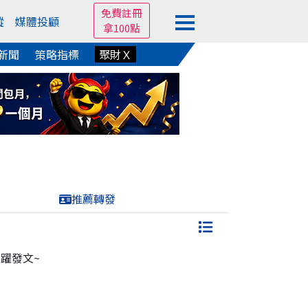
免費註冊
蹤
媒體投顧
拿100點
新聞
策略指標
聚財Ｘ
推薦轉發
躍發文~