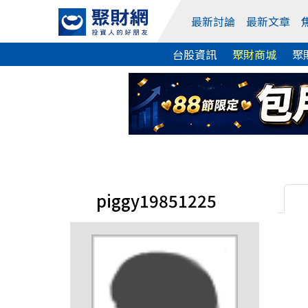
最新討論
最新文章
台股資訊
聚財商城
聚
piggy19851225