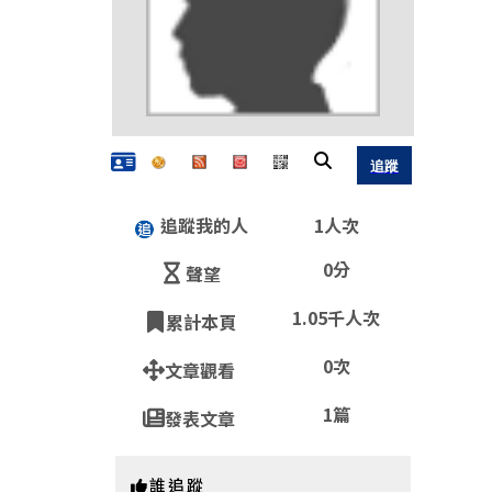
追蹤我的人
1人次
QR
0分
聲望
1.05千人次
累計本頁
https:
0次
文章觀看
1篇
發表文章
誰追蹤