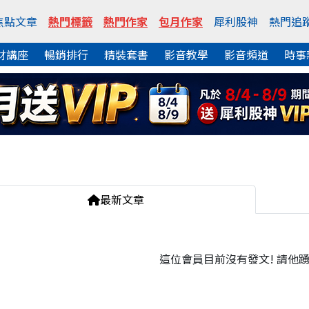
焦點文章
熱門標籤
熱門作家
包月作家
犀利股神
熱門追
財講座
暢銷排行
精裝套書
影音教學
影音頻道
時事
最新文章
這位會員目前沒有發文! 請他踴