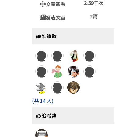
2.59千次
文章觀看
2篇
發表文章
誰追蹤
(共 14 人)
追蹤誰