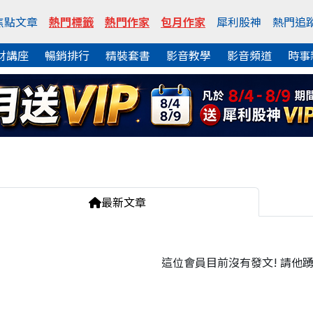
焦點文章
熱門標籤
熱門作家
包月作家
犀利股神
熱門追
財講座
暢銷排行
精裝套書
影音教學
影音頻道
時事
最新文章
這位會員目前沒有發文! 請他踴