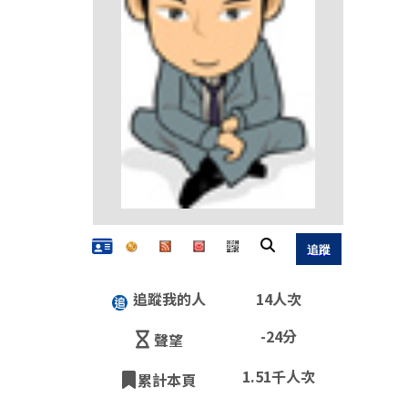
追蹤我的人
14人次
QR
-24分
聲望
1.51千人次
累計本頁
https: