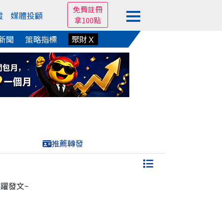
免費註冊
蹤
媒體投顧
拿100點
新聞
策略指標
聚財Ｘ
推薦轉發
躍發文~