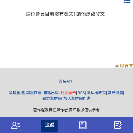
這位會員目前沒有發文! 請他踴躍發文~
安裝APP
論壇舊檔
|
認證作家
|
書籍出版
|
刊登廣告
|
RSS
|
隱私權政策
|
常見問題
|
關於聚財網
|
加入聚財網作家
著作權及責任歸作者 資訊數據僅供參考
聚財資訊
版權所有© wearn.com All Rights Reserved.