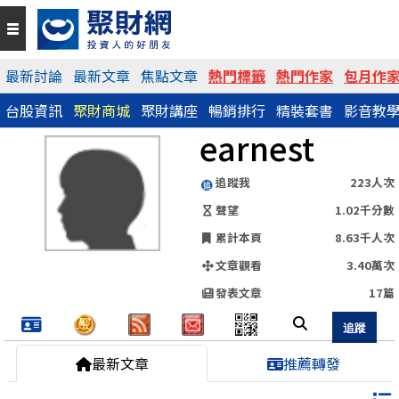
QR Code
最新討論
最新文章
焦點文章
熱門標籤
熱門作家
包月作
台股資訊
聚財商城
聚財講座
暢銷排行
精裝套書
影音教
https://www.wearn.com/blog.asp?id=101518
earnest
分享網址
追蹤我
223人次
聲望
1.02千分數
累計本頁
8.63千人次
文章觀看
3.40萬次
發表文章
17篇
最新文章
推薦轉發