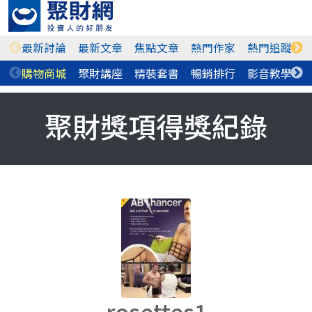
最新討論
最新文章
焦點文章
熱門作家
熱門追蹤
購物商城
聚財講座
精裝套書
暢銷排行
影音教學
聚財獎項得獎紀錄
rosettes1