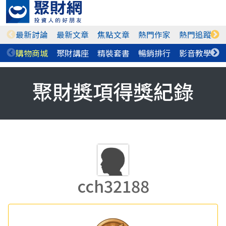
最新討論
最新文章
焦點文章
熱門作家
熱門追蹤
購物商城
聚財講座
精裝套書
暢銷排行
影音教學
聚財獎項得獎紀錄
cch32188