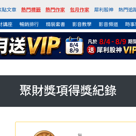
焦點文章
熱門標籤
熱門作家
包月作家
犀利股神
熱門追
財講座
暢銷排行
精裝套書
影音教學
影音頻道
時事
聚財獎項得獎紀錄
無