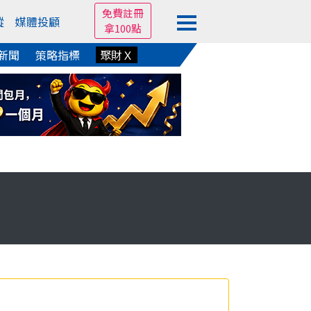
免費註冊
蹤
媒體投顧
拿100點
新聞
策略指標
聚財Ｘ