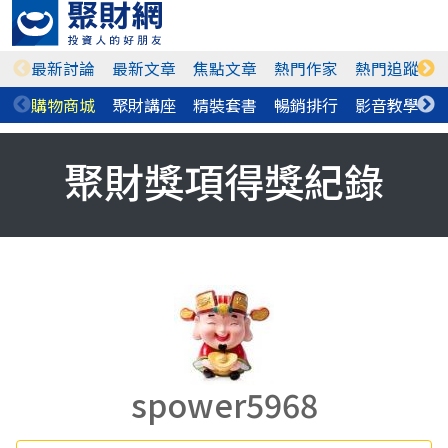
最新討論
最新文章
焦點文章
熱門作家
熱門追蹤
購物商城
聚財講座
精裝套書
暢銷排行
影音教學
聚財獎項得獎紀錄
spower5968