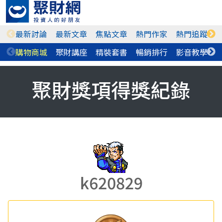
最新討論
最新文章
焦點文章
熱門作家
熱門追蹤
購物商城
聚財講座
精裝套書
暢銷排行
影音教學
聚財獎項得獎紀錄
k620829