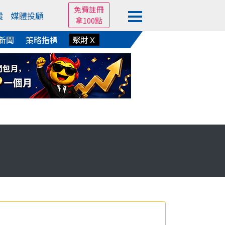
免費註冊
蹤
媒體投顧
拿100點
新聞
策略指標
聚財Ｘ