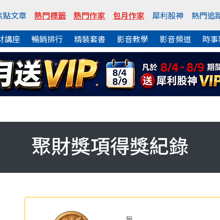
焦點文章
熱門標籤
熱門作家
包月作家
犀利股神
熱門追
財講座
暢銷排行
精裝套書
影音教學
影音頻道
時事
聚財獎項得獎紀錄
無