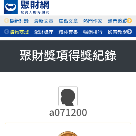
最新討論
最新文章
焦點文章
熱門作家
熱門追蹤
購物商城
聚財講座
精裝套書
暢銷排行
影音教學
聚財獎項得獎紀錄
a071200