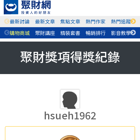
最新討論
最新文章
焦點文章
熱門作家
熱門追蹤
購物商城
聚財講座
精裝套書
暢銷排行
影音教學
聚財獎項得獎紀錄
hsueh1962