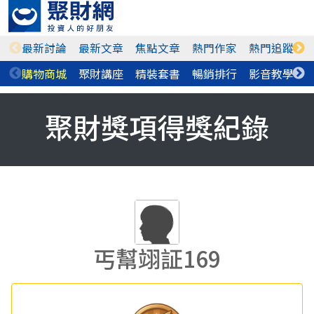
最新討論
最新文章
焦點文章
熱門作家
熱門追蹤
購物商城
聚財講座
精裝套書
暢銷排行
影音教學
聚財獎項得獎紀錄
丐幫翊証169