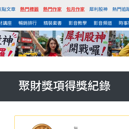
焦點文章
熱門標籤
熱門作家
包月作家
犀利股神
熱門追
財講座
暢銷排行
精裝套書
影音教學
影音頻道
時事
聚財獎項得獎紀錄
無