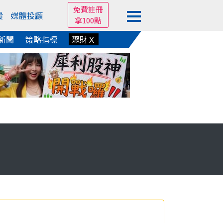
免費註冊
蹤
媒體投顧
拿100點
新聞
策略指標
聚財Ｘ