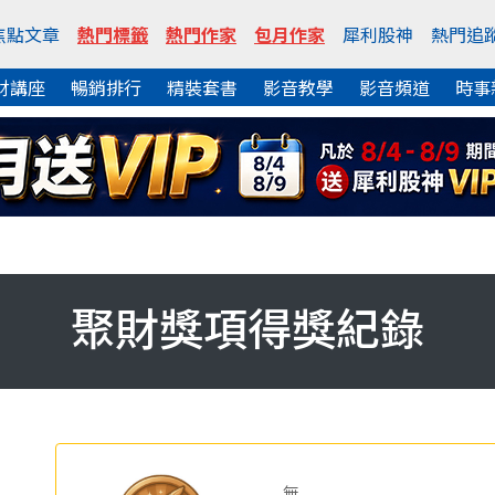
焦點文章
熱門標籤
熱門作家
包月作家
犀利股神
熱門追
財講座
暢銷排行
精裝套書
影音教學
影音頻道
時事
聚財獎項得獎紀錄
無