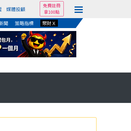
免費註冊
蹤
媒體投顧
拿100點
新聞
策略指標
聚財Ｘ