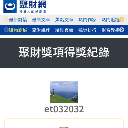
最新討論
最新文章
焦點文章
熱門作家
熱門追蹤
購物商城
聚財講座
精裝套書
暢銷排行
影音教學
聚財獎項得獎紀錄
et032032