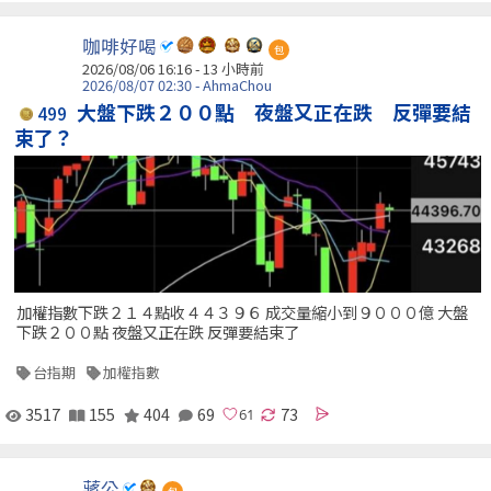
咖啡好喝
包
2026/08/06 16:16 -
13 小時前
2026/08/07 02:30 - AhmaChou
大盤下跌２００點 夜盤又正在跌 反彈要結
499
束了？
加權指數下跌２１４點收４４３９６ 成交量縮小到９０００億 大盤
下跌２００點 夜盤又正在跌 反彈要結束了
台指期
加權指數
3517
155
404
69
73
蔣公