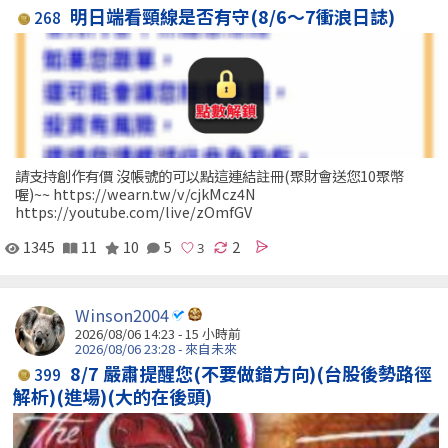
明日端看頸線是否有守(8/6～7衝浪日誌)
268
請支持創作有價 沒帳號的可以點這連結註冊(聚財會送您10聚幣
喔)~~ https://wearn.tw/v/cjkMcz4N
https://youtube.com/live/zOmfGV
1345
11
10
5
2
Winson2004
2026/08/06 14:23 -
15 小時前
2026/08/06 23:28 - 來自未來
8/7 嚴肅提醒您(不要做錯方向)(台股後勢路徑
399
解析)(進場)(大的在後頭)