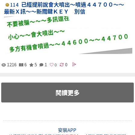
已經提前說會大噴出～噴過４４７００～～
114
最新Ｘ訊～～新關鍵ＫＥＹ 別信
1216
6
5
1
0
閱讀更多
安裝APP