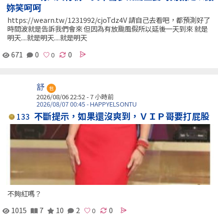
妳笑呵呵
https://wearn.tw/1231992/cjoTdz4V 請自己去看吧，都預測好了
時間波就是告訴我們會來 但因為有放颱風假所以延後一天到來 就是
明天....就是明天....就是明天
671
0
0
舒
包
2026/08/06 22:52 -
7 小時前
2026/08/07 00:45 - HAPPYELSONTU
不斷提示，如果還沒爽到，ＶＩＰ哥要打屁股
133
不夠紅嗎？
1015
7
10
2
0