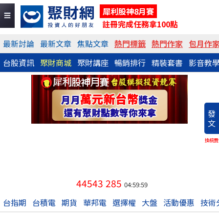
犀利股神8月賽
註冊完成任務拿100點
最新討論
最新文章
焦點文章
熱門標籤
熱門作家
包月作
台股資訊
聚財商城
聚財講座
暢銷排行
精裝套書
影音教
發
文
換稿費
44543
285
04:59:59
台指期
台積電
期貨
華邦電
選擇權
大盤
活動優惠
技術