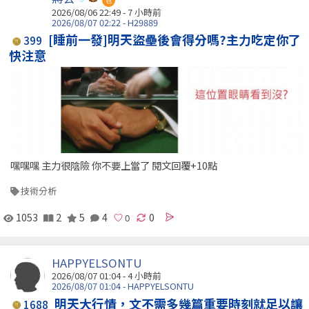
包
2026/08/06 22:49 -
7 小時前
2026/08/07 02:22 - H29889
[睡前一發]明天盜壘後會得分嗎?主力吃定你了
399
快注意
嘿嘿嘿 主力很陰險 你不要上當了 閱文回覆+10點
技術分析
1053
2
5
4
0
HAPPYELSONTU
2026/08/07 01:04 -
4 小時前
2026/08/07 01:04 - HAPPYELSONTU
明天大行情，文不需多幾篇重要時刻就足以讓
1688