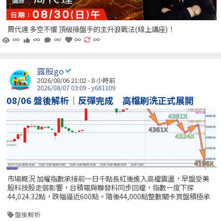
周代運 多空不懼 頂級操盤手的主升浪戰法(線上講座)！
∞
∞
∞
∞
∞
露股go
2026/08/06 21:02 -
8 小時前
2026/08/07 03:09 - y681109
08/06 盤後解析｜反彈完成 高檔刷洗正式展開
市場概況 加權指數承接前一日千點長紅後進入高檔震盪，早盤受美
股科技股走弱影響，台積電與聯發科同步回檔，指數一度下探
44,024.32點，跌幅逼近600點。隨後44,000點整數關卡買盤積極承
盤後解析