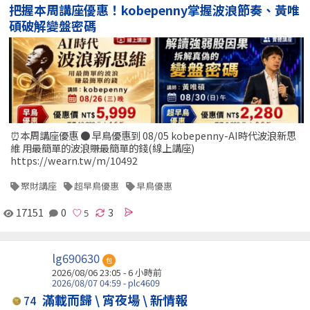
把握本周講座優惠！kobepenny掌握波浪節奏、黃唯
碩破解變盤密碼
⏰本周講座優惠 ● 早鳥優惠到 08/05 kobepenny-AI時代波浪新思
維 用最簡單的波浪賺最簡單的錢(線上講座)
https://wearn.tw/m/10492
聚財講座
超早鳥優惠
早鳥優惠
17151
0
3
lg690630
包
2026/08/06 23:05 -
6 小時前
2026/08/07 04:59 - plc4609
滿載而歸 \ 宵夜場 \ 新情報
74