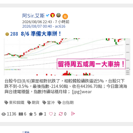
阿Sir.艾斯
包
2026/08/06 22:43 -
7 小時前
2026/08/07 00:40 - ac616
8/6 準備大車拼！
288
台股今日(8/6)算是相對抗跌了，相較韓股續跌逼近5%，台股只下
跌不到-0.5%，最後指數-214.90點、收在44396.70點；今日靠鴻海
與台達電穩盤，指數持續站穩月線； [jpg]wear
東和鋼鐵
期貨
當沖
台指期
1136
6
5
1
0