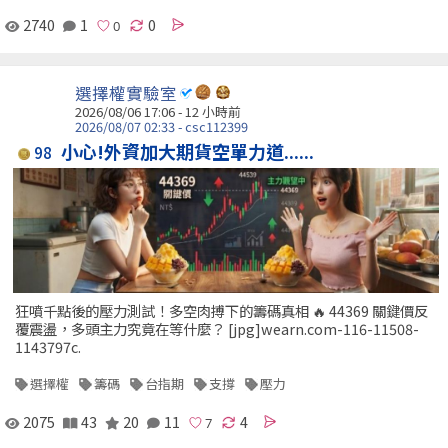
2740
1
0
選擇權實驗室
2026/08/06 17:06 -
12 小時前
2026/08/07 02:33 - csc112399
小心!外資加大期貨空單力道......
98
狂噴千點後的壓力測試！多空肉搏下的籌碼真相 🔥 44369 關鍵價反
覆震盪，多頭主力究竟在等什麼？ [jpg]wearn.com-116-11508-
1143797c.
選擇權
籌碼
台指期
支撐
壓力
2075
43
20
11
4