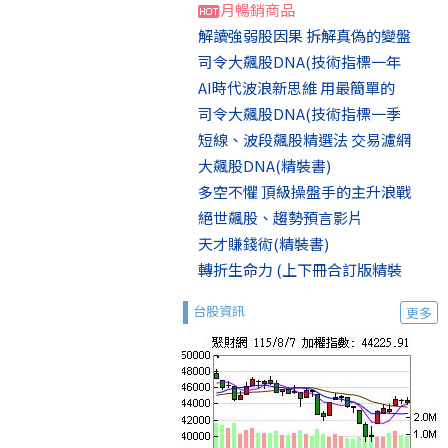
月暢銷商品
解讀強弱股因果 拆解真偽的變盤
司令大飆股DNA(技術指標一年
AI時代波浪新思維 用最簡單的
司令大飆股DNA(技術指標一季
短線、波段飆股精選法 交易濾網
大飆股DNA(精裝書)
多空不懼 頂級操盤手的主升浪戰
絕世飆股、趨勢預言影片
天才賺錢術(精裝書)
轉折生命力 (上下冊合訂版精裝
台股資訊
更多