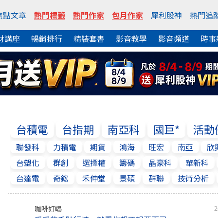
焦點文章
熱門標籤
熱門作家
包月作家
犀利股神
熱門追
財講座
暢銷排行
精裝套書
影音教學
影音頻道
時事
台積電
台指期
南亞科
國巨*
活動
聯發科
力積電
期貨
鴻海
旺宏
南亞
欣
台塑化
群創
選擇權
籌碼
晶豪科
華新科
台達電
奇鋐
禾伸堂
景碩
群聯
技術分析
咖啡好喝
2