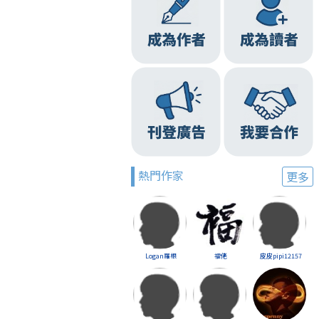
熱門作家
更多
Logan羅根
福佬
皮皮pipi12157