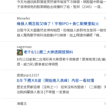
今天光通訊族群算是突然被市場按下冷靜鍵，類股盤中跌幅一
子漲得很兇的股票開始出現獲利了結，智邦（2345）一度...
Menefer
2
機器人概念股又嗨了！宇樹IPO＋黃仁勳雙重點火
台股今天大盤雖然走得有點悶，但機器人族群完全是另一個
器人獨角獸宇樹科技啟動IPO詢價，加上輝達持續把「機...
sagemao
2
老千8/11週二大樂透開獎預料
8月11日星期二台灣彩券大樂透老千買幾號？跟單限買1張/
透、威力彩/跟單者記得領獎
皮皮pipi12157
2
8/8 下週大B波（開始進入高峰）內容一看就懂
歷史走勢都這樣（沒有之一） 從來沒有改變過！（二張圖）
出點純屬個人看法 [不帶盤 一定要設
海龍王
2