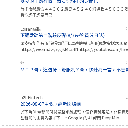
妥妥的千點行情 就看你想不想要而已
台指夜盤最低４４３６２最高４５２４６終場收４５０３３
看你想不想要而已
Logan羅根
2
下週啟動第二階段反彈(8/7夜盤 衝浪日誌)
請支持創作有價 沒帳號的可以點這連結註冊(聚財會送您10聚幣
https://wearn.tw/v/cjkMcz4Nhttps://youtube.com/live/
舒
2
ＶＩＰ哥，這道符，舒服嗎？哥，快聽我一言，不害
p2bFintech
2
2026-08-07重要財經新聞總結
以下為Ding新聞篩濾彙整系統處理，僅作實驗用途，非投資
些新聞的主要內容如下： * Google 的 AI 部門 DeepMin...