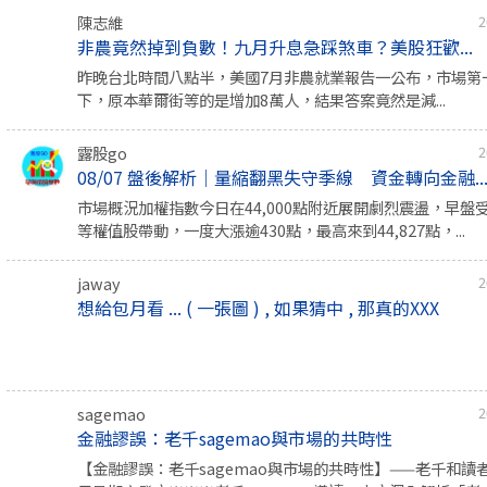
陳志維
2
非農竟然掉到負數！九月升息急踩煞車？美股狂歡...
昨晚台北時間八點半，美國7月非農就業報告一公布，市場第
下，原本華爾街等的是增加8萬人，結果答案竟然是減...
露股go
2
08/07 盤後解析｜量縮翻黑失守季線 資金轉向金融..
市場概況加權指數今日在44,000點附近展開劇烈震盪，早盤
等權值股帶動，一度大漲逾430點，最高來到44,827點，...
jaway
2
想給包月看 ... ( 一張圖 ) , 如果猜中 , 那真的XXX
sagemao
2
金融謬誤：老千sagemao與市場的共時性
【金融謬誤：老千sagemao與市場的共時性】——老千和讀者共