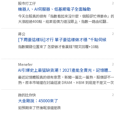
股市打工仔
2
機器人、AI伺服器、低基期電子全面輪動
今天台股真的很有「指數看起來沒什麼，個股卻忙得要命」
大漲超過400點，結果追價力道沒跟上，指數一路由紅翻...
蔣公
2
[下周要這樣玩]才行 單子要這樣做才穩 *千點伺候
指數關鍵位置來了 怎麼做才會贏錢?閱文回覆+10點
Menefer
2
AI引爆史上最猛缺貨潮！2027產能全賣光，記憶體...
最近記憶體股真的很有意思，新聞一篇比一篇熱，股價卻不
熱。原本市場還在討論這波 DRAM、HBM 到底是不是又一次..
跑的比你快
2
大金剛說：45000來了
如預期來了然後呢漲還是跌