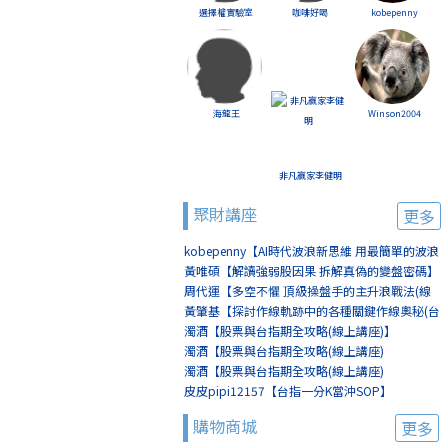
選擇權實驗室
咖啡好喝
kobepenny
海龍王
Winson2004
非凡贏家李健明
聚財講座
更多
kobepenny【AI時代波浪新思維 用最簡單的波浪
賺最簡單的錢(線上講座)】
黃唯碩【解讀強弱股因果 拆解真偽的變盤密碼】
周代運【多空不懼 頂級操盤手的主升浪戰法(線
上講座)】
黃肇基【探討作線軌跡中的各種關鍵作線奧秘(台
北)】
濁酒【股票與台指期全攻略(線上講座)】
濁酒【股票與台指期全攻略(線上講座)
(8/2+8/9)】
濁酒【股票與台指期全攻略(線上講座)
(8/16+8/23)】
皮皮pipi12157【台指一分K當沖SOP】
購物商城
更多