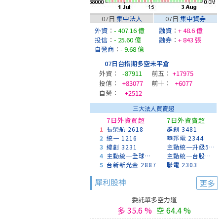
07日
集中法人
07日
集中資券
外資
：
- 407.16 億
融資
：
+ 48.6 億
投信
：
- 25.60 億
融券
：
+ 843 張
自營商
：
- 9.68 億
07日台指期多空未平倉
外資：
-87911
前五：
+17975
投信：
+83077
前十：
+6077
自營：
+2512
三大法人買賣超
7日外資買超
7日外資賣超
1
長榮航 2618
群創 3481
2
統一 1216
華邦電 2344
3
緯創 3231
主動統一升級50 00403A
4
主動統一全球創新 00988A
主動統一台股增長 00981A
5
台新新光金 2887
聯電 2303
犀利股神
更多
委託單多空力道
多 35.6 %
空 64.4 %