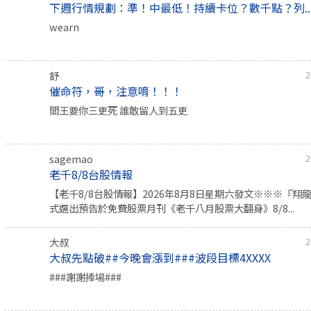
下週行情規劃：準！中最低！持續卡位？數千點？列..
wearn
舒
2
催命符，哥，注意唷！！！
閻王要你三更死 誰敢留人到五更
sagemao
2
老千8/8台股情報
【老千8/8台股情報】2026年8月8日星期六發文※※※『翔
式選出預告於免費股票月刊《老千八月股票大翻身》8/8...
大叔
2
大叔先點破##今晚會漲到###波段目標4XXXX
###謝謝捧場###