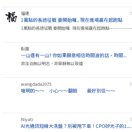
福佬
2
1萬點的長途征戰 要開始囉.. 現在進場贏在起跑點
1萬點的長途征戰 要開始囉.. 現在進場贏在起跑點--------------
臥龍
2
一山還有一山? 你如果願意相信時間波的話，時間...
非淡泊無以明志，非寧靜無以致遠
wangdada2075
2
嗆明的～～ 小心～～翻臉 最好別信～～
Niyati
2
AI光通訊短線大洗盤？別被甩下車！CPO矽光子的1....