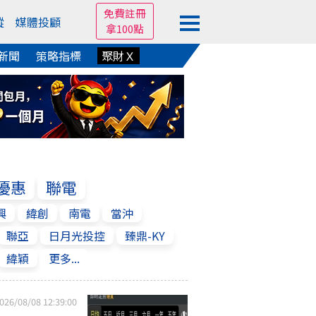
免費註冊
蹤
媒體投顧
拿100點
新聞
策略指標
聚財Ｘ
優惠
聯電
興
緯創
南電
當沖
聯亞
日月光投控
臻鼎-KY
緯穎
更多...
026/08/08 12:39:00