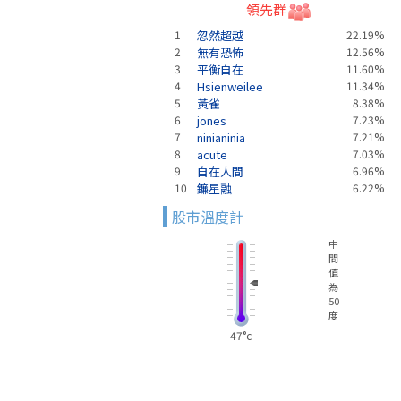
領先群
1
忽然超越
22.19%
2
無有恐怖
12.56%
3
平衡自在
11.60%
4
Hsienweilee
11.34%
5
黃雀
8.38%
6
jones
7.23%
7
ninianinia
7.21%
8
acute
7.03%
9
自在人間
6.96%
10
鐮星融
6.22%
股市溫度計
中
間
值
為
50
度
47°c