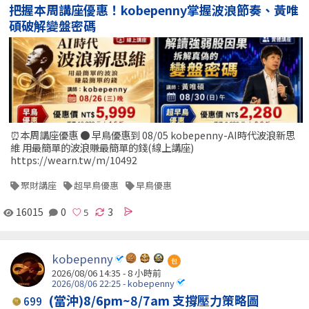
把握本周講座優惠！kobepenny掌握波浪節奏、黃唯
碩破解變盤密碼
⏰本周講座優惠 ● 早鳥優惠到 08/05 kobepenny-AI時代波浪新思
維 用最簡單的波浪賺最簡單的錢(線上講座)
https://wearn.tw/m/10492
聚財講座
超早鳥優惠
早鳥優惠
16015
0
3
kobepenny
包
2026/08/06 14:35 -
8 小時前
2026/08/06 22:25 - kobepenny
(當沖)8/6pm~8/7am 支撐壓力策略圖
699