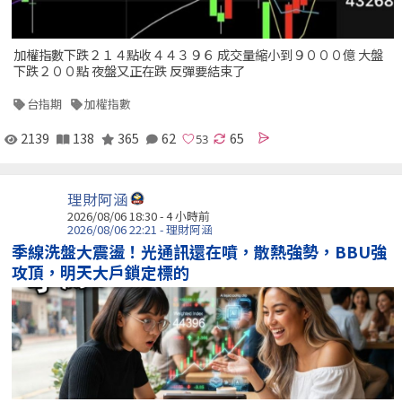
加權指數下跌２１４點收４４３９６ 成交量縮小到９０００億 大盤
下跌２００點 夜盤又正在跌 反彈要結束了
台指期
加權指數
2139
138
365
62
65
理財阿涵
2026/08/06 18:30 -
4 小時前
2026/08/06 22:21 - 理財阿涵
季線洗盤大震盪！光通訊還在噴，散熱強勢，BBU強
攻頂，明天大戶鎖定標的