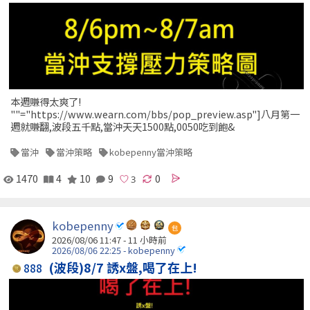
本週賺得太爽了!
""="https://www.wearn.com/bbs/pop_preview.asp"]八月第一
週就賺翻,波段五千點,當沖天天1500點,0050吃到飽&
當沖
當沖策略
kobepenny當沖策略
1470
4
10
9
0
kobepenny
包
2026/08/06 11:47 -
11 小時前
2026/08/06 22:25 - kobepenny
(波段)8/7 誘x盤,喝了在上!
888