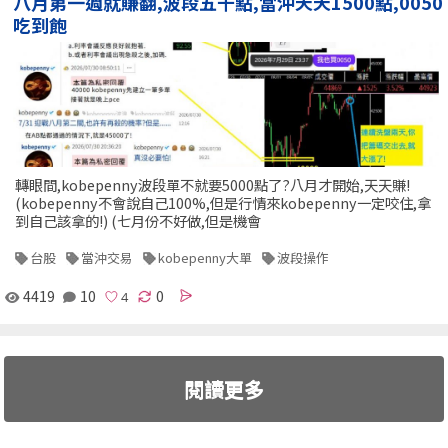
八月第一週就賺翻,波段五千點,當沖天天1500點,0050
吃到飽
轉眼間,kobepenny波段單不就要5000點了?八月才開始,天天賺!
(kobepenny不會說自己100%,但是行情來kobepenny一定咬住,拿
到自己該拿的!) (七月份不好做,但是機會
台股
當沖交易
kobepenny大單
波段操作
4419
10
0
閱讀更多