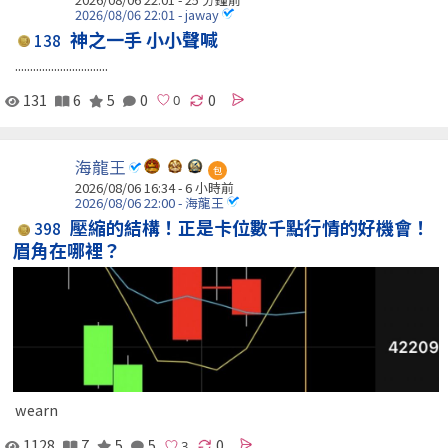
2026/08/06 22:01 - jaway
神之一手 小小聲喊
138
...............................
131
6
5
0
0
海龍王
包
2026/08/06 16:34 -
6 小時前
2026/08/06 22:00 - 海龍王
壓縮的結構！正是卡位數千點行情的好機會！
398
眉角在哪裡？
wearn
1128
7
5
5
0