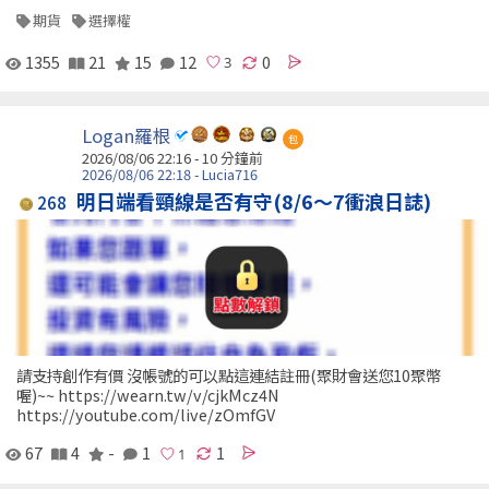
期貨
選擇權
1355
21
15
12
0
Logan羅根
包
2026/08/06 22:16 -
10 分鐘前
2026/08/06 22:18 - Lucia716
明日端看頸線是否有守(8/6～7衝浪日誌)
268
請支持創作有價 沒帳號的可以點這連結註冊(聚財會送您10聚幣
喔)~~ https://wearn.tw/v/cjkMcz4N
https://youtube.com/live/zOmfGV
67
4
-
1
1