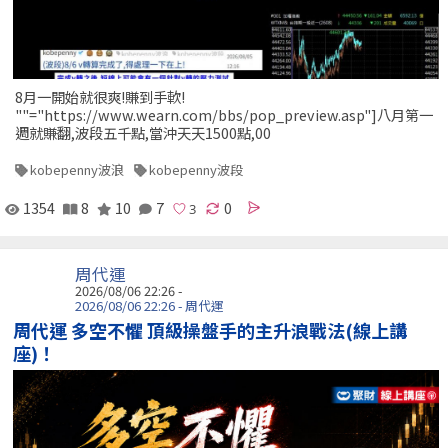
8月一開始就很爽!賺到手軟!
""="https://www.wearn.com/bbs/pop_preview.asp"]八月第一
週就賺翻,波段五千點,當沖天天1500點,00
kobepenny波浪
kobepenny波段
1354
8
10
7
0
周代運
2026/08/06 22:26 -
2026/08/06 22:26 - 周代運
周代運 多空不懼 頂級操盤手的主升浪戰法(線上講
座)！