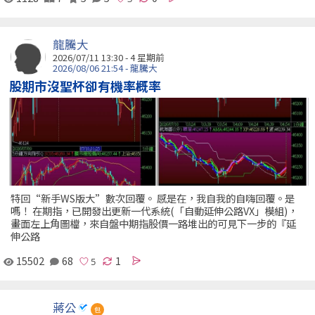
龍騰大
2026/07/11 13:30 - 4 星期前
2026/08/06 21:54 - 龍騰大
股期市沒聖杯卻有機率概率
特回“新手WS版大”數次回覆。 感是在，我自我的自嗨回覆。是
嗎！ 在期指，已開發出更新一代系統(「自動延伸公路VX」模組)，
畫面左上角圖檔，來自盤中期指股價一路堆出的可見下一步的『延
伸公路
15502
68
1
蔣公
包