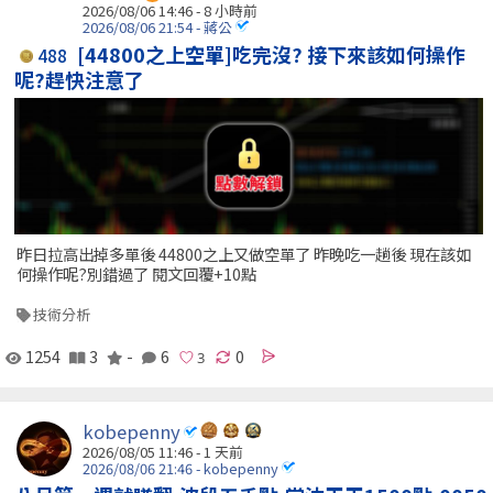
2026/08/06 14:46 -
8 小時前
2026/08/06 21:54 - 蔣公
[44800之上空單]吃完沒? 接下來該如何操作
488
呢?趕快注意了
昨日拉高出掉多單後 44800之上又做空單了 昨晚吃一趟後 現在該如
何操作呢?別錯過了 閱文回覆+10點
技術分析
1254
3
-
6
0
kobepenny
2026/08/05 11:46 - 1 天前
2026/08/06 21:46 - kobepenny