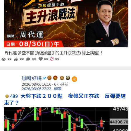
周代運 多空不懼 頂級操盤手的主升浪戰法(線上講座)！
∞
∞
∞
∞
∞
咖啡好喝
包
2026/08/06 16:16 -
6 小時前
2026/08/06 22:22 - 轉變
大盤下跌２００點 夜盤又正在跌 反彈要結
499
束了？