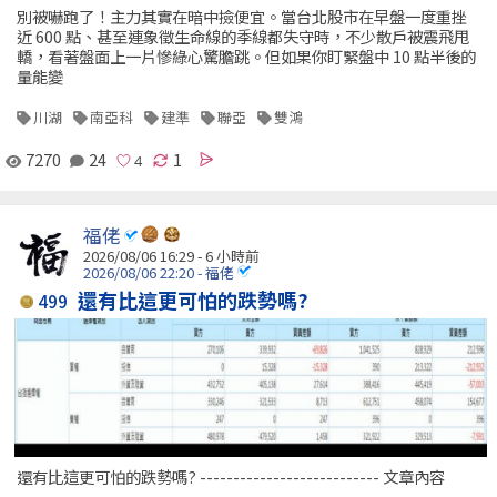
別被嚇跑了！主力其實在暗中撿便宜。當台北股市在早盤一度重挫
近 600 點、甚至連象徵生命線的季線都失守時，不少散戶被震飛甩
轎，看著盤面上一片慘綠心驚膽跳。但如果你盯緊盤中 10 點半後的
量能變
川湖
南亞科
建準
聯亞
雙鴻
7270
24
1
福佬
2026/08/06 16:29 -
6 小時前
2026/08/06 22:20 - 福佬
還有比這更可怕的跌勢嗎?
499
還有比這更可怕的跌勢嗎? --------------------------- 文章內容