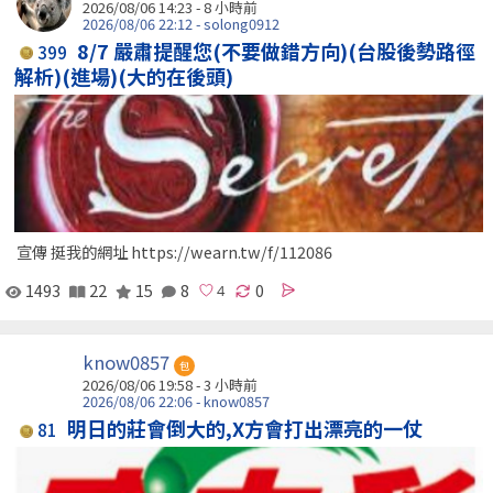
2026/08/06 14:23 -
8 小時前
2026/08/06 22:12 - solong0912
8/7 嚴肅提醒您(不要做錯方向)(台股後勢路徑
399
解析)(進場)(大的在後頭)
宣傳 挺我的網址 https://wearn.tw/f/112086
1493
22
15
8
0
know0857
包
2026/08/06 19:58 -
3 小時前
2026/08/06 22:06 - know0857
明日的莊會倒大的,X方會打出漂亮的一仗
81