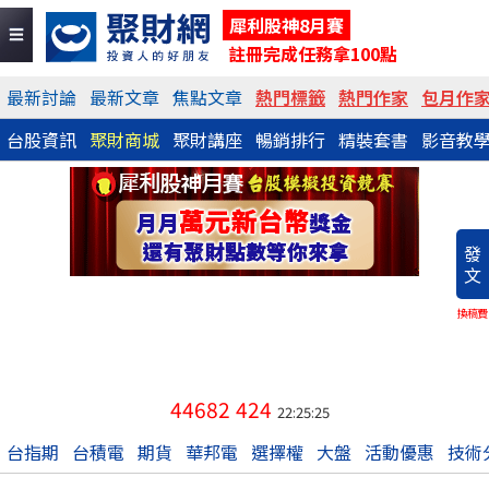
犀利股神8月賽
註冊完成任務拿100點
最新討論
最新文章
焦點文章
熱門標籤
熱門作家
包月作
台股資訊
聚財商城
聚財講座
暢銷排行
精裝套書
影音教
發
文
換稿費
44682
424
22:25:25
台指期
台積電
期貨
華邦電
選擇權
大盤
活動優惠
技術