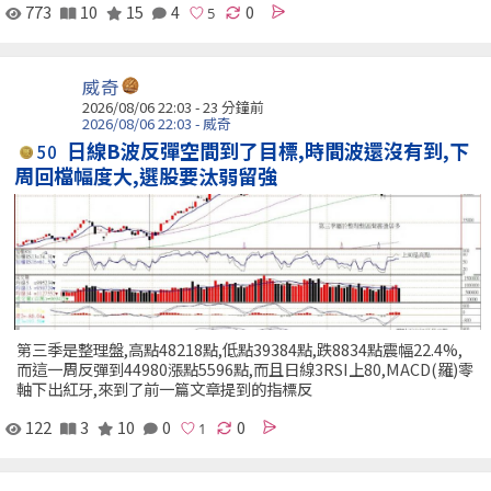
773
10
15
4
0
威奇
2026/08/06 22:03 -
23 分鐘前
2026/08/06 22:03 - 威奇
日線B波反彈空間到了目標,時間波還沒有到,下
50
周回檔幅度大,選股要汰弱留強
第三季是整理盤,高點48218點,低點39384點,跌8834點震幅22.4%,
而這一周反彈到44980漲點5596點,而且日線3RSI上80,MACD(羅)零
軸下出紅牙,來到了前一篇文章提到的指標反
122
3
10
0
0