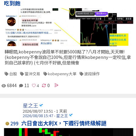
吃到飽
轉眼間,kobepenny波段單不就要5000點了?八月才開始,天天賺!
(kobepenny不會說自己100%,但是行情來kobepenny一定咬住,拿
到自己該拿的!) (七月份不好做,但是機會
台股
當沖交易
kobepenny大單
波段操作
6844
11
0
星之王
2026/08/07 13:51 - 1 天前
2026/08/08 15:47 - 星之王
六日會出大利X，下週行情終級解謎
299