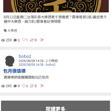
8月11日星期二台灣彩券大樂透老千買幾號？跟單限買1張/最近老千
連中大樂透、威力彩/跟單者記得領獎
大樂透
259
1
0
bobo2
2026/08/08 14:38 -
2 小時前
2026/08/08 14:38 - bobo2
包月很值德
謝謝老師提醒關鍵點位已包月
245
0
0
閱讀更多