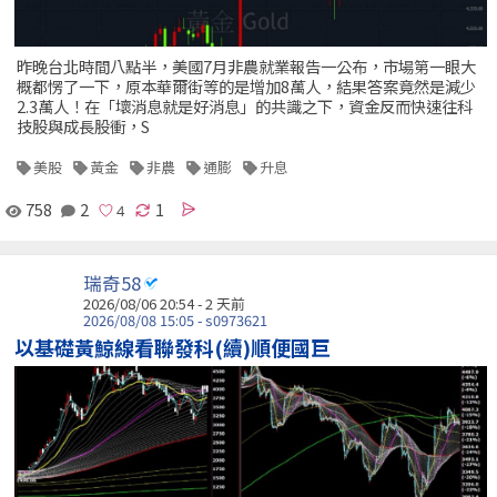
昨晚台北時間八點半，美國7月非農就業報告一公布，市場第一眼大
概都愣了一下，原本華爾街等的是增加8萬人，結果答案竟然是減少
2.3萬人！在「壞消息就是好消息」的共識之下，資金反而快速往科
技股與成長股衝，S
美股
黃金
非農
通膨
升息
758
2
1
瑞奇58
2026/08/06 20:54 - 2 天前
2026/08/08 15:05 - s0973621
以基礎黃鯨線看聯發科(續)順便國巨