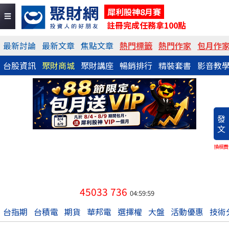
犀利股神8月賽
註冊完成任務拿100點
最新討論
最新文章
焦點文章
熱門標籤
熱門作家
包月作
台股資訊
聚財商城
聚財講座
暢銷排行
精裝套書
影音教
發
文
換稿費
45033
736
04:59:59
台指期
台積電
期貨
華邦電
選擇權
大盤
活動優惠
技術