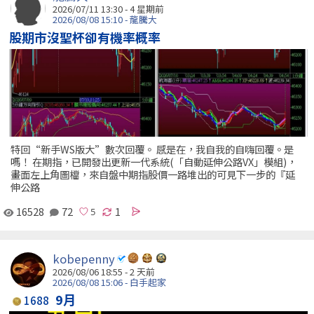
2026/07/11 13:30 - 4 星期前
2026/08/08 15:10 - 龍騰大
股期市沒聖杯卻有機率概率
特回“新手WS版大”數次回覆。 感是在，我自我的自嗨回覆。是
嗎！ 在期指，已開發出更新一代系統(「自動延伸公路VX」模組)，
畫面左上角圖檔，來自盤中期指股價一路堆出的可見下一步的『延
伸公路
16528
72
1
kobepenny
2026/08/06 18:55 - 2 天前
2026/08/08 15:06 - 白手起家
9月
1688