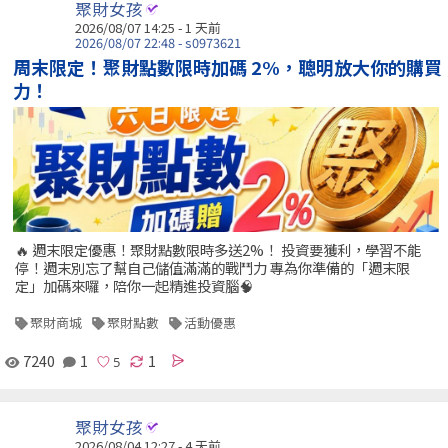
聚財女孩
2026/08/07 14:25 - 1 天前
2026/08/07 22:48 - s0973621
周末限定！聚財點數限時加碼 2%，聰明放大你的購買
力！
🔥 週末限定優惠！聚財點數限時多送2%！ 投資要獲利，學習不能
停！週末別忘了幫自己儲值滿滿的戰鬥力 專為你準備的「週末限
定」加碼來囉，陪你一起精進投資腦🧠
聚財商城
聚財點數
活動優惠
7240
1
1
聚財女孩
2026/08/04 12:27 - 4 天前