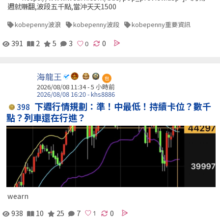
週就賺翻,波段五千點,當沖天天1500
kobepenny波浪
kobepenny波段
kobepenny重要資訊
391
2
5
3
0
海龍王
包
2026/08/08 11:34 -
5 小時前
2026/08/08 16:20 - khs8886
下週行情規劃：準！中最低！持續卡位？數千
398
點？列車還在行進？
wearn
938
10
25
7
0