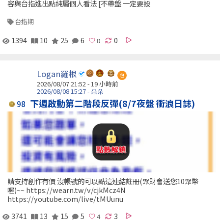
容與台指進出點純屬個人看法 [不帶盤 一定要設
台指期
1394
10
25
6
0
Logan羅根
包
2026/08/07 21:52 -
19 小時前
2026/08/08 15:27 - 朵朵
下週啟動第二階段反彈(8/7夜盤 衝浪日誌)
98
請支持創作有價 沒帳號的可以點這連結註冊(聚財會送您10聚幣
喔)~~ https://wearn.tw/v/cjkMcz4N
https://youtube.com/live/tMUunu
3741
13
15
5
3