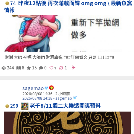
昨夜12點後 再次滿載而歸 omg omg \ 最新魚窩
74
情報
謝謝 大師 祝福 大師們 財源廣進 ###訂閱看文 只要 1111###
244
6
15
0
1
sagemao
2026/08/08 14:36 -
2 小時前
2026/08/08 14:38 - sagemao
老千8/11週二大樂透開獎預料
299