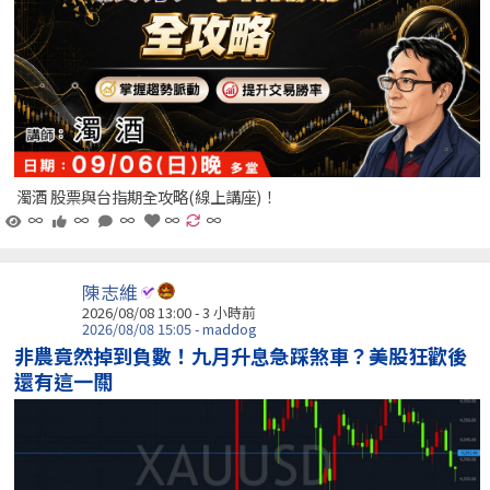
濁酒 股票與台指期全攻略(線上講座)！
∞
∞
∞
∞
∞
陳志維
2026/08/08 13:00 -
3 小時前
2026/08/08 15:05 - maddog
非農竟然掉到負數！九月升息急踩煞車？美股狂歡後
還有這一關