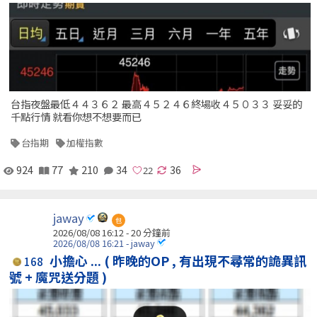
台指夜盤最低４４３６２ 最高４５２４６終場收４５０３３ 妥妥的
千點行情 就看你想不想要而已
台指期
加權指數
924
77
210
34
36
jaway
包
2026/08/08 16:12 -
20 分鐘前
2026/08/08 16:21 - jaway
小擔心 ... ( 昨晚的OP , 有出現不尋常的詭異訊
168
號 + 魔咒送分題 )