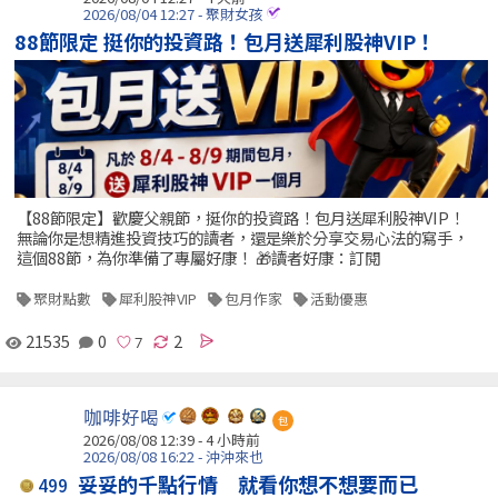
2026/08/04 12:27 - 聚財女孩
88節限定 挺你的投資路！包月送犀利股神VIP！
【88節限定】歡慶父親節，挺你的投資路！包月送犀利股神VIP！
無論你是想精進投資技巧的讀者，還是樂於分享交易心法的寫手，
這個88節，為你準備了專屬好康！ 🎁讀者好康：訂閱
聚財點數
犀利股神VIP
包月作家
活動優惠
21535
0
2
咖啡好喝
包
2026/08/08 12:39 -
4 小時前
2026/08/08 16:22 - 沖沖來也
妥妥的千點行情 就看你想不想要而已
499