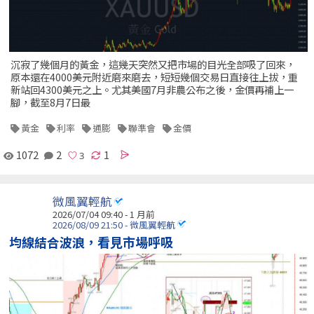
沉寂了幾個月的黃金，這幾天突然又把市場的目光全部吸了回來，
原本還在4000美元附近磨來磨去，短短幾個交易日直接往上拔，重
新站回4300美元之上。尤其美國7月非農公布之後，金價再補上一
腳，截至8月7日最
黃金
利率
通膨
聯準會
金價
1072
2
1
微風翼輕航
2026/07/04 09:40 - 1 月前
2026/08/09 21:50 - 微風翼輕航
均線結合波浪，看見市場呼吸