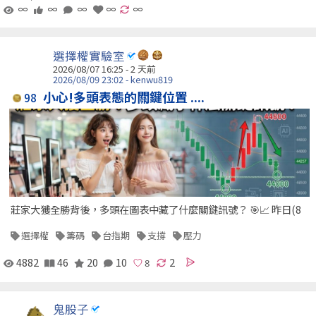
∞
∞
∞
∞
∞
選擇權實驗室
2026/08/07 16:25 - 2 天前
2026/08/09 23:02 - kenwu819
小心!多頭表態的關鍵位置 ....
98
莊家大獲全勝背後，多頭在圖表中藏了什麼關鍵訊號？ 🎯📈 昨日(8
選擇權
籌碼
台指期
支撐
壓力
4882
46
20
10
2
鬼股子