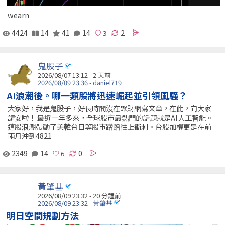
wearn
4424
14
41
14
2
鬼股子
2026/08/07 13:12 - 2 天前
2026/08/09 23:36 - daniel719
AI浪潮後。哪一類股將迅速崛起並引領風騷？
大家好，我是鬼股子，好長時間沒在聚財網寫文章，在此，向大家
請安啦！ 最近一年多來，全球股市最熱門的話題就是AI人工智能。
這股浪潮帶動了美韓台日等股市蹭蹭往上衝刺。台股加權更是在前
兩月沖到4821
2349
14
0
黃肇基
2026/08/09 23:32 -
20 分鐘前
2026/08/09 23:32 - 黃肇基
明日空間規劃方法