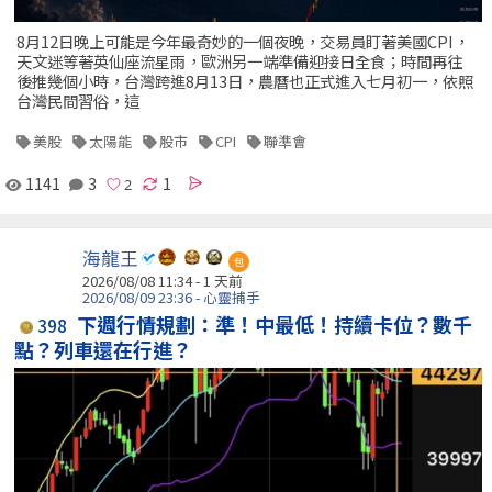
8月12日晚上可能是今年最奇妙的一個夜晚，交易員盯著美國CPI，
天文迷等著英仙座流星雨，歐洲另一端準備迎接日全食；時間再往
後推幾個小時，台灣跨進8月13日，農曆也正式進入七月初一，依照
台灣民間習俗，這
美股
太陽能
股市
CPI
聯準會
1141
3
1
海龍王
包
2026/08/08 11:34 - 1 天前
2026/08/09 23:36 - 心靈捕手
下週行情規劃：準！中最低！持續卡位？數千
398
點？列車還在行進？