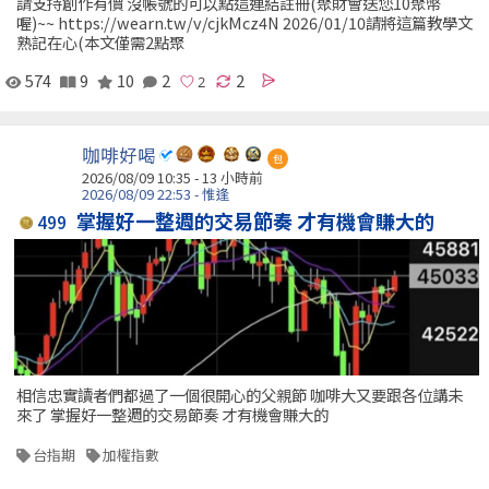
請支持創作有價 沒帳號的可以點這連結註冊(聚財會送您10聚幣
喔)~~ https://wearn.tw/v/cjkMcz4N 2026/01/10請將這篇教學文
熟記在心(本文僅需2點聚
574
9
10
2
2
咖啡好喝
包
2026/08/09 10:35 -
13 小時前
2026/08/09 22:53 - 惟逢
掌握好一整週的交易節奏 才有機會賺大的
499
相信忠實讀者們都過了一個很開心的父親節 咖啡大又要跟各位講未
來了 掌握好一整週的交易節奏 才有機會賺大的
台指期
加權指數