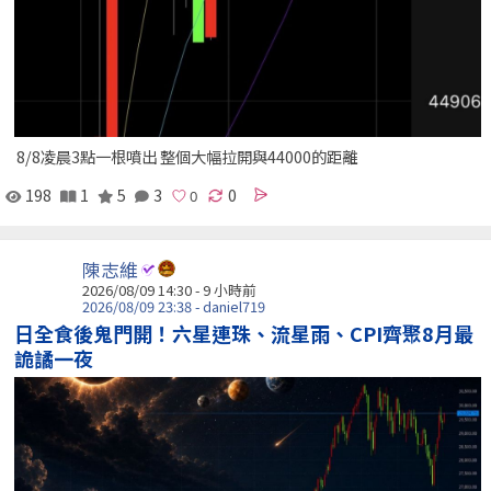
8/8凌晨3點一根噴出 整個大幅拉開與44000的距離
198
1
5
3
0
陳志維
2026/08/09 14:30 -
9 小時前
2026/08/09 23:38 - daniel719
日全食後鬼門開！六星連珠、流星雨、CPI齊聚8月最
詭譎一夜