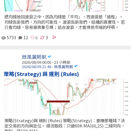
把均線放回波浪之中，因為均線是「平均」，而波浪是「過程」。
均線告訴我們，方向的可能性。 波浪告訴我們，結構的真實性。 若
只看均線，容易被表象引導；結合波浪，才看得見市場的呼吸。
5733
12
3
微風翼輕航
2026/08/09 00:00 -
23 小時前
2026/08/09 21:46 - 微風翼輕航
策略(Strategy) 與 規則 (Rules)
策略(Strategy)與 規則 (Rules) 策略(Strategy)：要賺那種錢？決
定交易的方向與定位。 順流取段：只做60K MA(60,25) 二線同向，
取利一段60K MA5