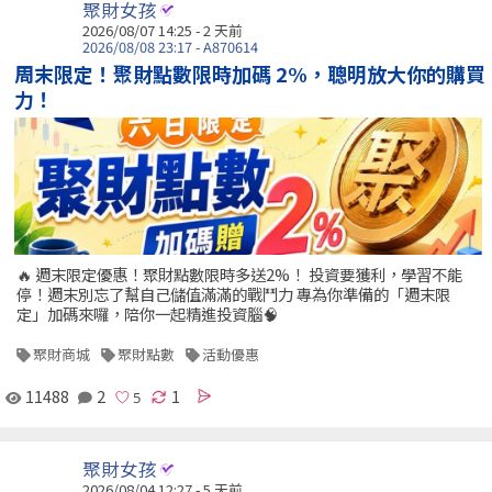
聚財女孩
2026/08/07 14:25 - 2 天前
2026/08/08 23:17 - A870614
周末限定！聚財點數限時加碼 2%，聰明放大你的購買
力！
🔥 週末限定優惠！聚財點數限時多送2%！ 投資要獲利，學習不能
停！週末別忘了幫自己儲值滿滿的戰鬥力 專為你準備的「週末限
定」加碼來囉，陪你一起精進投資腦🧠
聚財商城
聚財點數
活動優惠
11488
2
1
聚財女孩
2026/08/04 12:27 - 5 天前