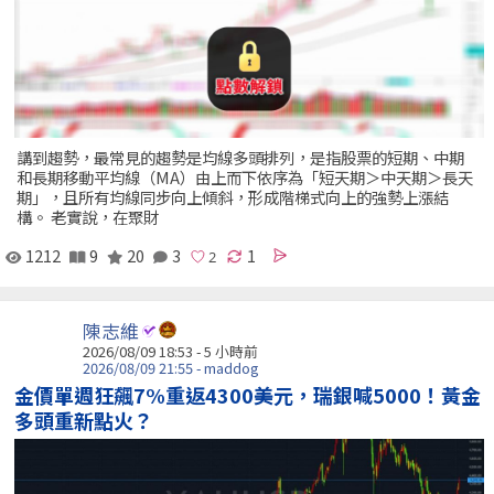
講到趨勢，最常見的趨勢是均線多頭排列，是指股票的短期、中期
和長期移動平均線（MA）由上而下依序為「短天期＞中天期＞長天
期」，且所有均線同步向上傾斜，形成階梯式向上的強勢上漲結
構。 老實說，在聚財
1212
9
20
3
1
陳志維
2026/08/09 18:53 -
5 小時前
2026/08/09 21:55 - maddog
金價單週狂飆7%重返4300美元，瑞銀喊5000！黃金
多頭重新點火？