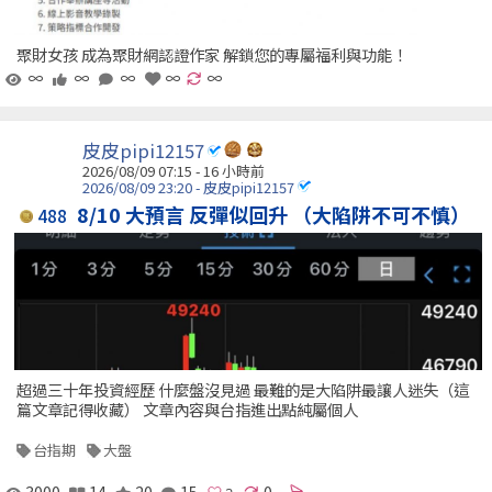
聚財女孩 成為聚財網認證作家 解鎖您的專屬福利與功能！
∞
∞
∞
∞
∞
皮皮pipi12157
2026/08/09 07:15 -
16 小時前
2026/08/09 23:20 - 皮皮pipi12157
8/10 大預言 反彈似回升 （大陷阱不可不慎）
488
超過三十年投資經歷 什麼盤沒見過 最難的是大陷阱最讓人迷失（這
篇文章記得收藏） 文章內容與台指進出點純屬個人
台指期
大盤
3000
14
20
15
0