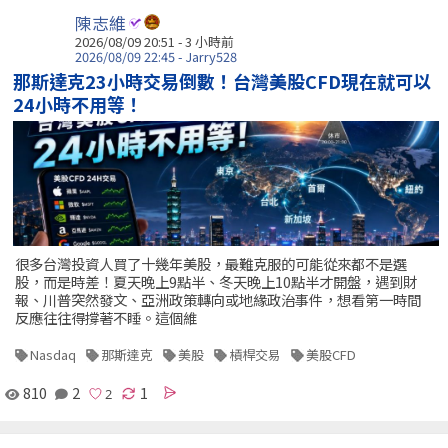
陳志維
2026/08/09 20:51 -
3 小時前
2026/08/09 22:45 - Jarry528
那斯達克23小時交易倒數！台灣美股CFD現在就可以
24小時不用等！
很多台灣投資人買了十幾年美股，最難克服的可能從來都不是選
股，而是時差！夏天晚上9點半、冬天晚上10點半才開盤，遇到財
報、川普突然發文、亞洲政策轉向或地緣政治事件，想看第一時間
反應往往得撐著不睡。這個維
Nasdaq
那斯達克
美股
槓桿交易
美股CFD
810
2
1