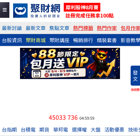
犀利股神8月賽
註冊完成任務拿100點
最新討論
最新文章
焦點文章
熱門標籤
熱門作家
包月作
台股資訊
聚財商城
聚財講座
暢銷排行
精裝套書
影音教
發
文
換稿費
45033
736
04:59:59
台指期
台積電
期貨
華邦電
選擇權
大盤
活動優惠
技術