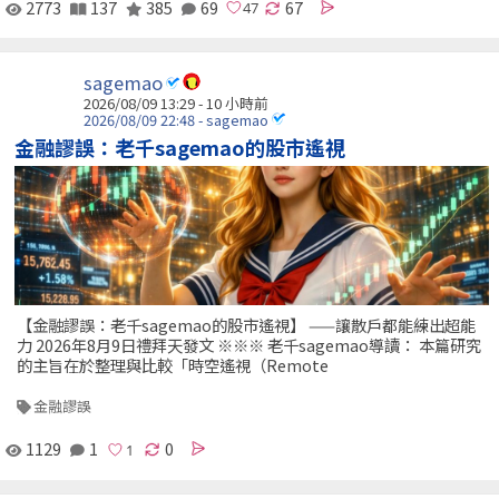
2773
137
385
69
67
sagemao
2026/08/09 13:29 -
10 小時前
2026/08/09 22:48 - sagemao
金融謬誤：老千sagemao的股市遙視
【金融謬誤：老千sagemao的股市遙視】 ——讓散戶都能練出超能
力 2026年8月9日禮拜天發文 ※※※ 老千sagemao導讀： 本篇研究
的主旨在於整理與比較「時空遙視（Remote
金融謬誤
1129
1
0