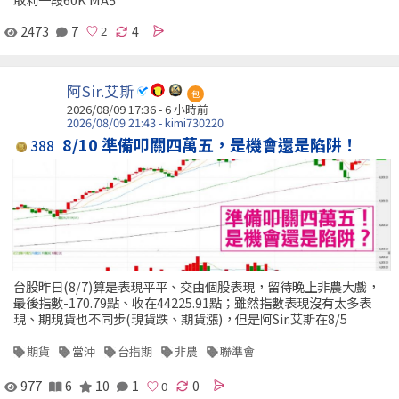
2473
7
4
阿Sir.艾斯
包
2026/08/09 17:36 -
6 小時前
2026/08/09 21:43 - kimi730220
8/10 準備叩關四萬五，是機會還是陷阱！
388
台股昨日(8/7)算是表現平平、交由個股表現，留待晚上非農大戲，
最後指數-170.79點、收在44225.91點；雖然指數表現沒有太多表
現、期現貨也不同步(現貨跌、期貨漲)，但是阿Sir.艾斯在8/5
期貨
當沖
台指期
非農
聯準會
977
6
10
1
0