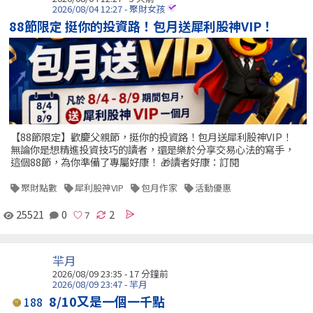
2026/08/04 12:27 - 聚財女孩
88節限定 挺你的投資路！包月送犀利股神VIP！
【88節限定】歡慶父親節，挺你的投資路！包月送犀利股神VIP！
無論你是想精進投資技巧的讀者，還是樂於分享交易心法的寫手，
這個88節，為你準備了專屬好康！ 🎁讀者好康：訂閱
聚財點數
犀利股神VIP
包月作家
活動優惠
25521
0
2
羋月
2026/08/09 23:35 -
17 分鐘前
2026/08/09 23:47 - 羋月
8/10又是一個一千點
188