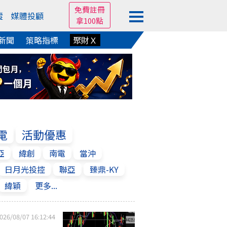
免費註冊
蹤
媒體投顧
拿100點
新聞
策略指標
聚財Ｘ
電
活動優惠
亞
緯創
南電
當沖
日月光投控
聯亞
臻鼎-KY
緯穎
更多...
026/08/07 16:12:44