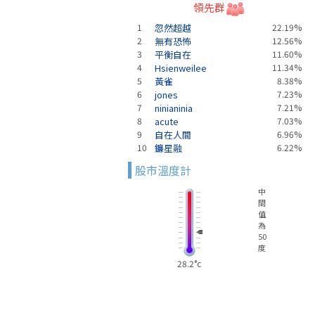
領先群
1
忽然超越
22.19%
2
無有恐怖
12.56%
3
平衡自在
11.60%
4
Hsienweilee
11.34%
5
黃雀
8.38%
6
jones
7.23%
7
ninianinia
7.21%
8
acute
7.03%
9
自在人間
6.96%
10
鐮星融
6.22%
股市溫度計
中
間
值
為
50
度
28.2°c