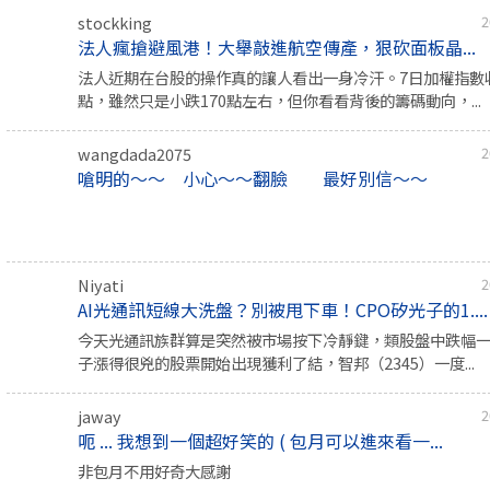
stockking
2
法人瘋搶避風港！大舉敲進航空傳產，狠砍面板晶...
法人近期在台股的操作真的讓人看出一身冷汗。7日加權指數收在4
點，雖然只是小跌170點左右，但你看看背後的籌碼動向，...
wangdada2075
2
嗆明的～～ 小心～～翻臉 最好別信～～
Niyati
2
AI光通訊短線大洗盤？別被甩下車！CPO矽光子的1....
今天光通訊族群算是突然被市場按下冷靜鍵，類股盤中跌幅一
子漲得很兇的股票開始出現獲利了結，智邦（2345）一度...
jaway
2
呃 ... 我想到一個超好笑的 ( 包月可以進來看一...
非包月不用好奇大感謝