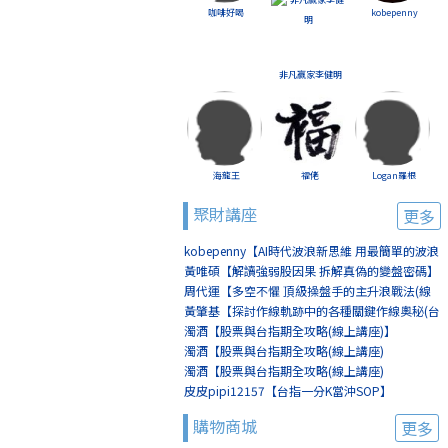
咖啡好喝
kobepenny
非凡贏家李健明
海龍王
福佬
Logan羅根
聚財講座
更多
kobepenny【AI時代波浪新思維 用最簡單的波浪
賺最簡單的錢(線上講座)】
黃唯碩【解讀強弱股因果 拆解真偽的變盤密碼】
周代運【多空不懼 頂級操盤手的主升浪戰法(線
上講座)】
黃肇基【探討作線軌跡中的各種關鍵作線奧秘(台
北)】
濁酒【股票與台指期全攻略(線上講座)】
濁酒【股票與台指期全攻略(線上講座)
(8/2+8/9)】
濁酒【股票與台指期全攻略(線上講座)
(8/16+8/23)】
皮皮pipi12157【台指一分K當沖SOP】
購物商城
更多