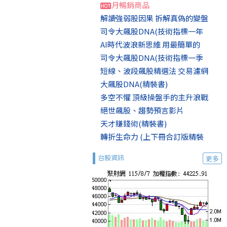
月暢銷商品
解讀強弱股因果 拆解真偽的變盤
司令大飆股DNA(技術指標一年
AI時代波浪新思維 用最簡單的
司令大飆股DNA(技術指標一季
短線、波段飆股精選法 交易濾網
大飆股DNA(精裝書)
多空不懼 頂級操盤手的主升浪戰
絕世飆股、趨勢預言影片
天才賺錢術(精裝書)
轉折生命力 (上下冊合訂版精裝
台股資訊
更多