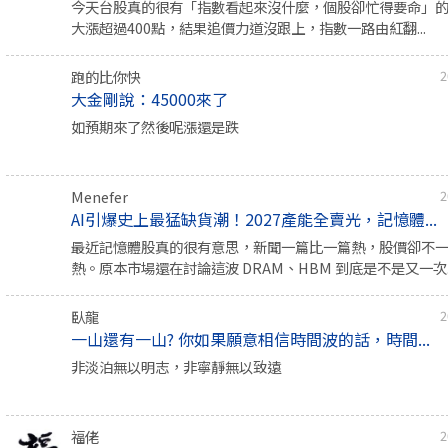
今天台股真的很有「指數看起來沒什麼，個股卻忙得要命」
大漲超過400點，結果追價力道沒跟上，指數一路由紅翻...
跑的比你快
2
大金剛說：45000來了
如預期來了然後呢漲還是跌
Menefer
2
AI引爆史上最猛缺貨潮！2027產能全賣光，記憶體...
最近記憶體股真的很有意思，新聞一篇比一篇熱，股價卻不
熱。原本市場還在討論這波 DRAM、HBM 到底是不是又一次..
臥龍
2
一山還有一山? 你如果願意相信時間波的話，時間...
非淡泊無以明志，非寧靜無以致遠
福佬
2