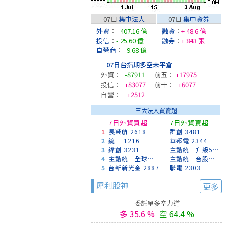
07日
集中法人
07日
集中資券
外資
：
- 407.16 億
融資
：
+ 48.6 億
投信
：
- 25.60 億
融券
：
+ 843 張
自營商
：
- 9.68 億
07日台指期多空未平倉
外資：
-87911
前五：
+17975
投信：
+83077
前十：
+6077
自營：
+2512
三大法人買賣超
7日外資買超
7日外資賣超
1
長榮航 2618
群創 3481
2
統一 1216
華邦電 2344
3
緯創 3231
主動統一升級50 00403A
4
主動統一全球創新 00988A
主動統一台股增長 00981A
5
台新新光金 2887
聯電 2303
犀利股神
更多
委託單多空力道
多 35.6 %
空 64.4 %