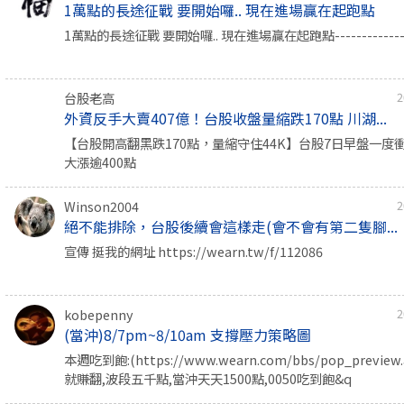
1萬點的長途征戰 要開始囉.. 現在進場贏在起跑點
1萬點的長途征戰 要開始囉.. 現在進場贏在起跑點--------------
台股老高
2
外資反手大賣407億！台股收盤量縮跌170點 川湖...
【台股開高翻黑跌170點，量縮守住44K】台股7日早盤一度衝上4
大漲逾400點
Winson2004
2
絕不能排除，台股後續會這樣走(會不會有第二隻腳...
宣傳 挺我的網址 https://wearn.tw/f/112086
kobepenny
2
(當沖)8/7pm~8/10am 支撐壓力策略圖
本週吃到飽:(https://www.wearn.com/bbs/pop_previe
就賺翻,波段五千點,當沖天天1500點,0050吃到飽&q