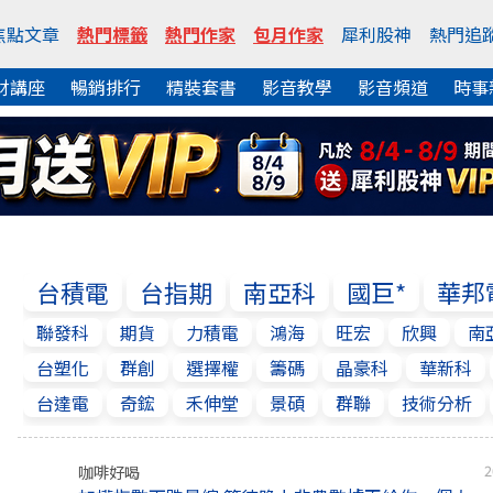
焦點文章
熱門標籤
熱門作家
包月作家
犀利股神
熱門追
財講座
暢銷排行
精裝套書
影音教學
影音頻道
時事
台積電
台指期
南亞科
國巨*
華邦
聯發科
期貨
力積電
鴻海
旺宏
欣興
南
台塑化
群創
選擇權
籌碼
晶豪科
華新科
台達電
奇鋐
禾伸堂
景碩
群聯
技術分析
咖啡好喝
2