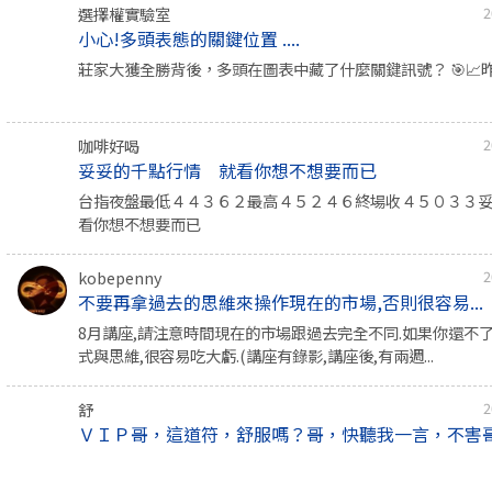
選擇權實驗室
2
小心!多頭表態的關鍵位置 ....
莊家大獲全勝背後，多頭在圖表中藏了什麼關鍵訊號？ 🎯📈昨
咖啡好喝
2
妥妥的千點行情 就看你想不想要而已
台指夜盤最低４４３６２最高４５２４６終場收４５０３３
看你想不想要而已
kobepenny
2
不要再拿過去的思維來操作現在的市場,否則很容易...
8月講座,請注意時間現在的市場跟過去完全不同.如果你還不
式與思維,很容易吃大虧.(講座有錄影,講座後,有兩週...
舒
2
ＶＩＰ哥，這道符，舒服嗎？哥，快聽我一言，不害