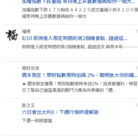
加權指數下跌量縮 等待晚上非農數據再給你一個大...
加權指數下跌１７０點收４４２２５成交量縮小到８１００
縮等待晚上非農數據再給你一個大
福佬
2
8/10 即將進入限定時間的第2個機會點 ..錯過這...
即將進入限定時間的第2個機會點 ..錯過這次 再等半年-----------
聚財女孩
2
周末限定！聚財點數限時加碼 2%，聰明放大你的購...
🔥 週末限定優惠！聚財點數限時多送2%！投資要獲利，學
忘了幫自己儲值滿滿的戰鬥力專為你準備的「週...
星之王
2
六日會出大利X，下週行情終級解謎
下週一即將變盤