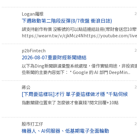
Logan羅根
2
下週啟動第二階段反彈(8/7夜盤 衝浪日誌)
請支持創作有價 沒帳號的可以點這連結註冊(聚財會送您10聚幣
https://wearn.tw/v/cjkMcz4Nhttps://youtube.com/live/
p2bFintech
2
2026-08-07重要財經新聞總結
以下為Ding新聞篩濾彙整系統處理，僅作實驗用途，非投資
些新聞的主要內容如下： * Google 的 AI 部門 DeepMin...
蔣公
2
[下周要這樣玩]才行 單子要這樣做才穩 *千點伺候
指數關鍵位置來了 怎麼做才會贏錢?閱文回覆+10點
股市打工仔
2
機器人、AI伺服器、低基期電子全面輪動