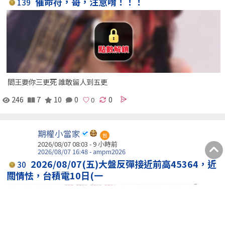
催命符，哥，注意唷！！！
139
閻王要你三更死 誰敢留人到五更
246
7
10
0
0
期權小當家
包
2026/08/07 08:03 -
9 小時前
2026/08/07 16:48 - ampm2026
2026/08/07(五)大盤反彈接近前高45364，近
30
關情怯，台積電10日(一