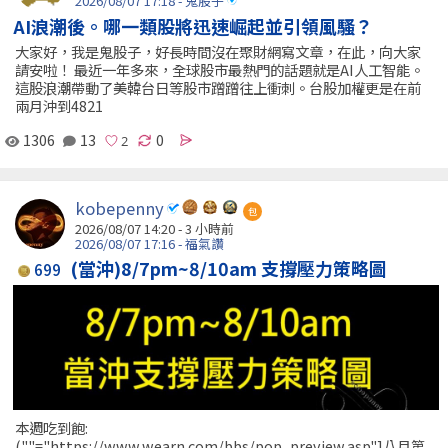
2026/08/07 17:18 - 鬼股子
AI浪潮後。哪一類股將迅速崛起並引領風騷？
大家好，我是鬼股子，好長時間沒在聚財網寫文章，在此，向大家
請安啦！ 最近一年多來，全球股市最熱門的話題就是AI人工智能。
這股浪潮帶動了美韓台日等股市蹭蹭往上衝刺。台股加權更是在前
兩月沖到4821
1306
13
0
kobepenny
包
2026/08/07 14:20 -
3 小時前
2026/08/07 17:16 - 福氣讚
(當沖)8/7pm~8/10am 支撐壓力策略圖
699
本週吃到飽:
(""="https://www.wearn.com/bbs/pop_preview.asp"]八月第