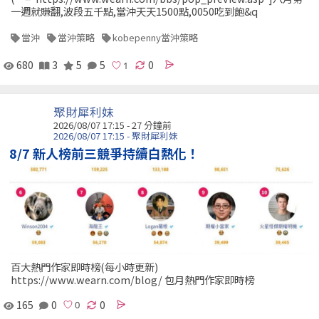
一週就賺翻,波段五千點,當沖天天1500點,0050吃到飽&q
當沖
當沖策略
kobepenny當沖策略
680
3
5
5
0
聚財犀利妹
2026/08/07 17:15 -
27 分鐘前
2026/08/07 17:15 - 聚財犀利妹
8/7 新人榜前三競爭持續白熱化！
百大熱門作家即時榜(每小時更新)
https://www.wearn.com/blog/ 包月熱門作家即時榜
165
0
0