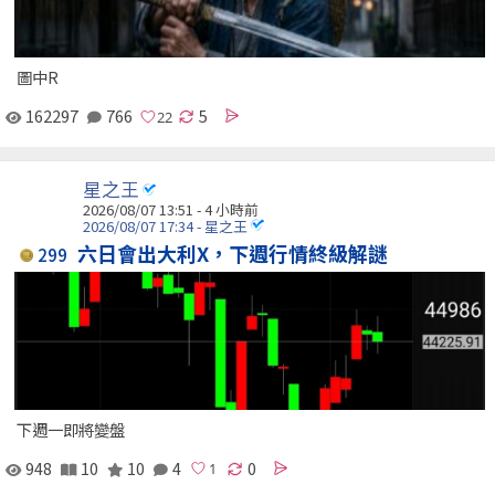
圖中R
162297
766
5
星之王
2026/08/07 13:51 -
4 小時前
2026/08/07 17:34 - 星之王
六日會出大利X，下週行情終級解謎
299
下週一即將變盤
948
10
10
4
0