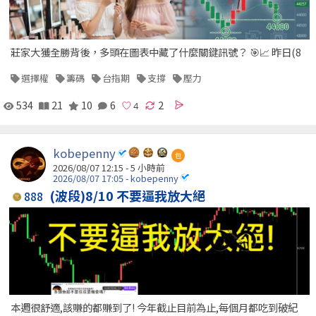
莊家大獲全勝背後，多頭在圖表中藏了什麼關鍵訊號？ 🎯📈 昨日(8
選擇權
籌碼
台指期
支撐
壓力
534
21
10
6
2
kobepenny
包
2026/08/07 12:15 -
5 小時前
2026/08/07 17:05 - kobepenny
(波段)8/10 不要逼我放大絕
888
本週很舒適,該賺的都賺到了! 今年截止目前為止,每個月都吃到破紀