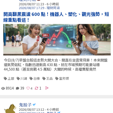
2026/08/07 11:23 -
6 小時前
2026/08/07 17:29 - 理財阿涵
開高翻黑震盪 600 點！機器人、塑化、觀光強勢，短
線重點看這！
今日(8/7)早盤台股這走勢大開大合、簡直在坐雲霄飛車！本來開盤
還氣勢如虹，指數迅速衝高 430 點，就在市場預期可能要站穩
44,500 點（甚至挑戰 4.5 萬點）大關的時候，高檔賣壓竟然
上銀
川湖
台橡
王品
富邦媒
8914
39
1
鬼股子
2026/08/07 13:12 -
4 小時前