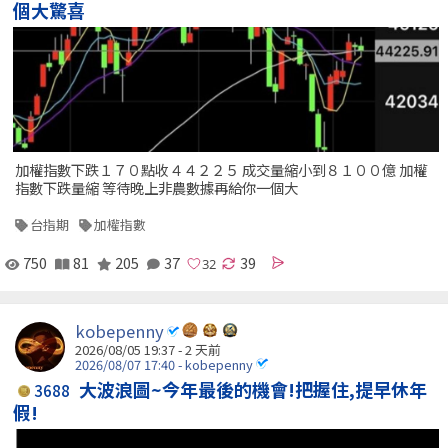
個大驚喜
加權指數下跌１７０點收４４２２５ 成交量縮小到８１００億 加權
指數下跌量縮 等待晚上非農數據再給你一個大
台指期
加權指數
750
81
205
37
39
kobepenny
2026/08/05 19:37 - 2 天前
2026/08/07 17:40 - kobepenny
大波浪圖~今年最後的機會!把握住,提早休年
3688
假!