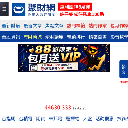
犀利股神8月賽
註冊完成任務拿100點
最新討論
最新文章
焦點文章
熱門標籤
熱門作家
包月作
台股資訊
聚財商城
聚財講座
暢銷排行
精裝套書
影音教
發
文
換稿費
44630
333
17:42:25
台指期
台積電
期貨
華邦電
選擇權
大盤
活動優惠
技術