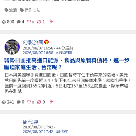
波浪
操作心法
800
4
1
幻影旅團
2026/08/07 16:58 -
44 分鐘前
2026/08/07 16:58 - 幻影旅團
弱勢日圓推高進口能源、食品與原物料價格，進一步
壓迫家庭生活 , 台幣呢 ?
日本與美國聯手買進日圓後，日圓暫時守住干預帶來的漲幅。美元
兌日圓先前一度逼近164，創下40年來日圓最弱水準；兩國出手後，
匯價一度回到155.20附近，5日則在157至158之間震盪，顯示市場
仍在測試
241
0
0
周代運
2026/08/07 17:42 -
2026/08/07 17:42 - 周代運