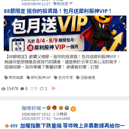
2026/08/04 12:27 - 聚財女孩
88節限定 挺你的投資路！包月送犀利股神VIP！
【88節限定】歡慶父親節，挺你的投資路！包月送犀利股神VIP！
無論你是想精進投資技巧的讀者，還是樂於分享交易心法的寫手，
這個88節，為你準備了專屬好康！ 🎁讀者好康：訂閱
聚財點數
犀利股神VIP
包月作家
活動優惠
15479
0
1
咖啡好喝
包
2026/08/07 16:12 -
1 小時前
2026/08/07 17:42 - Tavin1688
加權指數下跌量縮 等待晚上非農數據再給你一
499