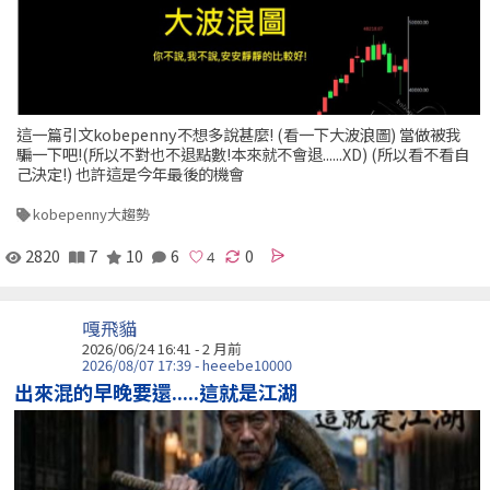
這一篇引文kobepenny不想多說甚麼! (看一下大波浪圖) 當做被我
騙一下吧!(所以不對也不退點數!本來就不會退......XD) (所以看不看自
己決定!) 也許這是今年最後的機會
kobepenny大趨勢
2820
7
10
6
0
嘎飛貓
2026/06/24 16:41 - 2 月前
2026/08/07 17:39 - heeebe10000
出來混的早晚要還.....這就是江湖