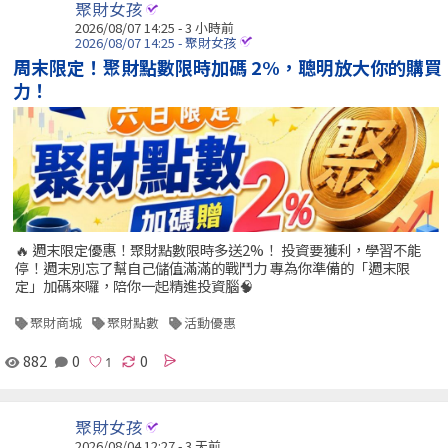
聚財女孩
2026/08/07 14:25 -
3 小時前
2026/08/07 14:25 - 聚財女孩
周末限定！聚財點數限時加碼 2%，聰明放大你的購買
力！
🔥 週末限定優惠！聚財點數限時多送2%！ 投資要獲利，學習不能
停！週末別忘了幫自己儲值滿滿的戰鬥力 專為你準備的「週末限
定」加碼來囉，陪你一起精進投資腦🧠
聚財商城
聚財點數
活動優惠
882
0
0
聚財女孩
2026/08/04 12:27 - 3 天前