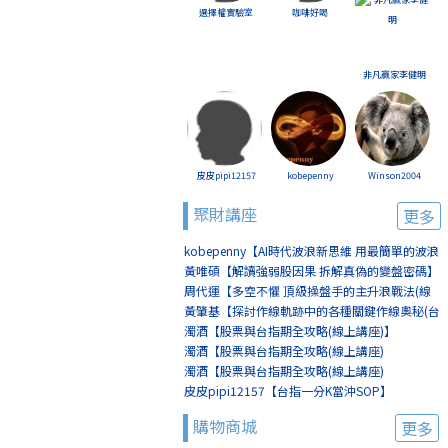
選擇權實驗室
咖啡好喝
非凡贏家李健明
皮皮pipi12157
kobepenny
Winson2004
聚財講座
更多
kobepenny【AI時代波浪新思維 用最簡單的波浪
賺最簡單的錢(線上講座)】
黃唯碩【解讀強弱股因果 拆解真偽的變盤密碼】
周代運【多空不懼 頂級操盤手的主升浪戰法(線
上講座)】
黃肇基【探討作線軌跡中的各種關鍵作線奧秘(台
北)】
濁酒【股票與台指期全攻略(線上講座)】
濁酒【股票與台指期全攻略(線上講座)
(8/2+8/9)】
濁酒【股票與台指期全攻略(線上講座)
(8/16+8/23)】
皮皮pipi12157【台指一分K當沖SOP】
購物商城
更多