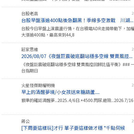
台股老高
2
台股早盤漲逾400點後急翻黑！季線多空激戰 川湖...
台股今日早盤上演震盪行情，在台積電ADR走揚帶動下，加
大漲逾400點，最高來到44,8
莊家思維
2
2026/08/07《夜盤巨震破底翻站穩多空線 雙賣風控...
《夜盤巨震破底翻站穩多空線 雙賣風控回歸比值平衡》### 
台指期日
火星怪傑期權明機
2
早上的清醒夢境/小女孩送來糖葫蘆....
狠準的確認清醒夢...2025..4/6日.+4500.閃尿.避險...2026.7/
蔣公
2
[下周要這樣玩]才行 單子要這樣做才穩 *千點伺候