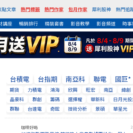
焦點文章
熱門標籤
熱門作家
包月作家
犀利股神
熱門追
財講座
暢銷排行
精裝套書
影音教學
影音頻道
時事
台積電
台指期
南亞科
聯電
國巨*
期貨
力積電
鴻海
欣興
旺宏
南亞
緯創
晶豪科
群創
籌碼
選擇權
華新科
日月光投
群聯
台達電
奇鋐
技術分析
景碩
華星光
咖啡好喝
2