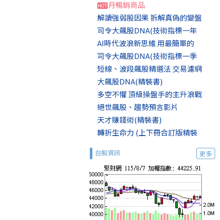
月暢銷商品
解讀強弱股因果 拆解真偽的變盤
司令大飆股DNA(技術指標一年
AI時代波浪新思維 用最簡單的
司令大飆股DNA(技術指標一季
短線、波段飆股精選法 交易濾網
大飆股DNA(精裝書)
多空不懼 頂級操盤手的主升浪戰
絕世飆股、趨勢預言影片
天才賺錢術(精裝書)
轉折生命力 (上下冊合訂版精裝
台股資訊
更多