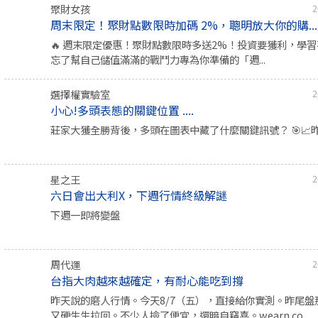
聚財女孩
2
周末限定！聚財點數限時加碼 2%，聰明放大你的購...
🔥 週末限定優惠！聚財點數限時多送2%！投資要獲利，學
忘了幫自己儲值滿滿的戰鬥力專為你準備的「週...
選擇權實驗室
2
小心!多頭表態的關鍵位置 ....
莊家大獲全勝背後，多頭在圖表中藏了什麼關鍵訊號？ 🎯📈昨
星之王
2
六日會出大利X，下週行情終級解謎
下週一即將變盤
周代運
2
台指大肉越來越確定，有耐心能吃到撐
昨天說的磨人行情。今天8/7（五），直接給你實測。昨尾盤
又硬生生拉回。不少人撿了便宜，還暗自竊喜。wearn.co...