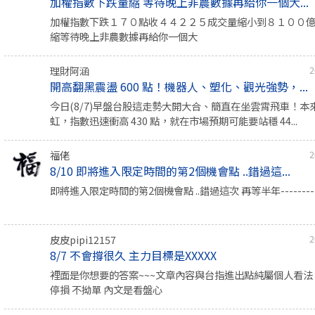
加權指數下跌量縮 等待晚上非農數據再給你一個大...
加權指數下跌１７０點收４４２２５成交量縮小到８１００
縮等待晚上非農數據再給你一個大
理財阿涵
2
開高翻黑震盪 600 點！機器人、塑化、觀光強勢，...
今日(8/7)早盤台股這走勢大開大合、簡直在坐雲霄飛車！本
虹，指數迅速衝高 430 點，就在市場預期可能要站穩 44...
福佬
2
8/10 即將進入限定時間的第2個機會點 ..錯過這...
即將進入限定時間的第2個機會點 ..錯過這次 再等半年-----------
皮皮pipi12157
2
8/7 不會撐很久 主力目標是XXXXX
裡面是你想要的答案~~~文章內容與台指進出點純屬個人看法 
停損 不拗單 內文是看盤心