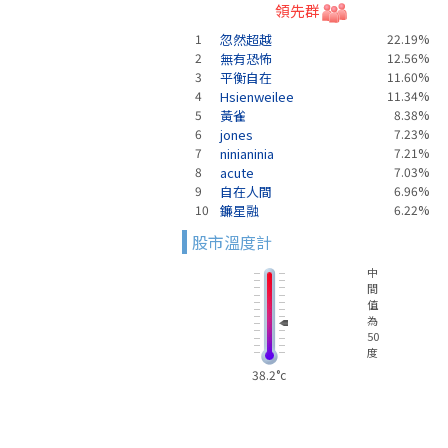
領先群
1
忽然超越
22.19%
2
無有恐怖
12.56%
3
平衡自在
11.60%
4
Hsienweilee
11.34%
5
黃雀
8.38%
6
jones
7.23%
7
ninianinia
7.21%
8
acute
7.03%
9
自在人間
6.96%
10
鐮星融
6.22%
股市溫度計
中
間
值
為
50
度
38.2°c