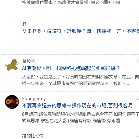
指數關鍵位置來了 怎麼做才會贏錢?閱文回覆+10點
舒
2
ＶＩＰ哥，這道符，舒服嗎？哥，快聽我一言，不害
鬼股子
2
AI浪潮後。哪一類股將迅速崛起並引領風騷？
大家好，我是鬼股子，好長時間沒在聚財網寫文章，在此，
近一年多來，全球股市最熱門的話題就是AI人工智能。...
kobepenny
2
不要再拿過去的思維來操作現在的市場,否則很容易...
8月講座,請注意時間現在的市場跟過去完全不同.如果你還不
式與思維,很容易吃大虧.(講座有錄影,講座後,有兩週...
跑的比你快
2