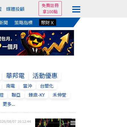
免費註冊
蹤
媒體投顧
拿100點
新聞
策略指標
聚財Ｘ
華邦電
活動優惠
南電
當沖
台塑化
控
聯亞
臻鼎-KY
禾伸堂
更多...
026/08/07 16:12:44