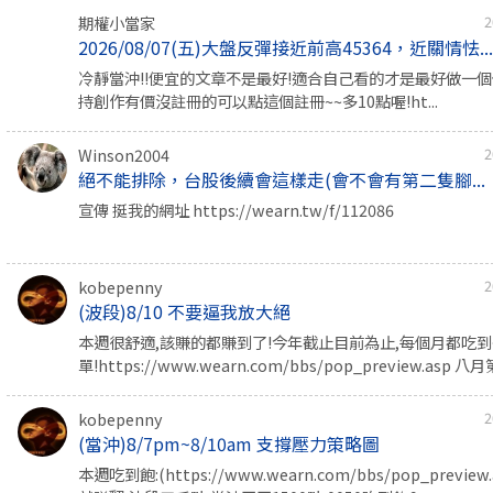
期權小當家
2
2026/08/07(五)大盤反彈接近前高45364，近關情怯..
冷靜當沖!!便宜的文章不是最好!適合自己看的才是最好做一個價
持創作有價沒註冊的可以點這個註冊~~多10點喔!ht...
Winson2004
2
絕不能排除，台股後續會這樣走(會不會有第二隻腳...
宣傳 挺我的網址 https://wearn.tw/f/112086
kobepenny
2
(波段)8/10 不要逼我放大絕
本週很舒適,該賺的都賺到了!今年截止目前為止,每個月都吃
單!https://www.wearn.com/bbs/pop_preview.asp 八
kobepenny
2
(當沖)8/7pm~8/10am 支撐壓力策略圖
本週吃到飽:(https://www.wearn.com/bbs/pop_previe