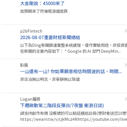
大金剛說：45000來了
如預期來了然後呢漲還是跌
p2bFintech
2
2026-08-07重要財經新聞總結
以下為Ding新聞篩濾彙整系統處理，僅作實驗用途，非投資
些新聞的主要內容如下： * Google 的 AI 部門 DeepMin...
臥龍
2
一山還有一山? 你如果願意相信時間波的話，時間...
非淡泊無以明志，非寧靜無以致遠
Logan羅根
2
下週啟動第二階段反彈(8/7夜盤 衝浪日誌)
請支持創作有價 沒帳號的可以點這連結註冊(聚財會送您10聚幣
https://wearn.tw/v/cjkMcz4Nhttps://youtube.com/live/