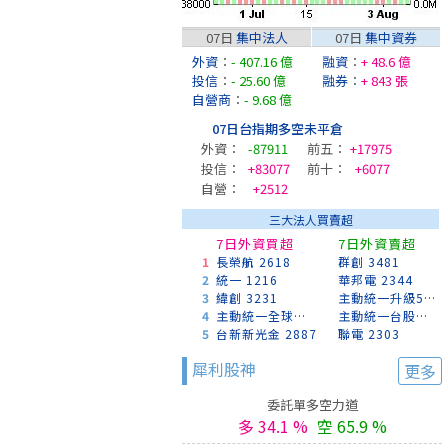
07日
集中法人
07日
集中資券
外資
：
- 407.16 億
融資
：
+ 48.6 億
投信
：
- 25.60 億
融券
：
+ 843 張
自營商
：
- 9.68 億
07日台指期多空未平倉
外資：
-87911
前五：
+17975
投信：
+83077
前十：
+6077
自營：
+2512
三大法人買賣超
7日外資買超
7日外資賣超
1
長榮航 2618
群創 3481
2
統一 1216
華邦電 2344
3
緯創 3231
主動統一升級50 00403A
4
主動統一全球創新 00988A
主動統一台股增長 00981A
5
台新新光金 2887
聯電 2303
犀利股神
更多
委託單多空力道
多 34.1 %
空 65.9 %