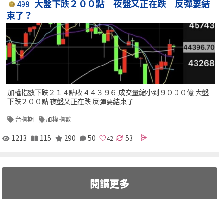
大盤下跌２００點 夜盤又正在跌 反彈要結
499
束了？
加權指數下跌２１４點收４４３９６ 成交量縮小到９０００億 大盤
下跌２００點 夜盤又正在跌 反彈要結束了
台指期
加權指數
1213
115
290
50
53
閱讀更多