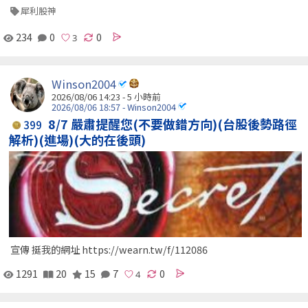
犀利股神
234
0
0
Winson2004
2026/08/06 14:23 -
5 小時前
2026/08/06 18:57 - Winson2004
8/7 嚴肅提醒您(不要做錯方向)(台股後勢路徑
399
解析)(進場)(大的在後頭)
宣傳 挺我的網址 https://wearn.tw/f/112086
1291
20
15
7
0