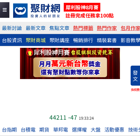
犀利股神8月賽
註冊完成任務拿100點
最新討論
最新文章
焦點文章
熱門標籤
熱門作家
包月作
台股資訊
聚財商城
聚財講座
暢銷排行
精裝套書
影音教
發
文
換稿費
44211
-47
19:33:24
台指期
台積電
期貨
華邦電
選擇權
大盤
活動優惠
技術