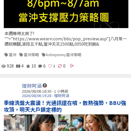
本週賺得太爽了!
""="https://www.wearn.com/bbs/pop_preview.asp"]八月第一
週就賺翻,波段五千點,當沖天天1500點,0050吃到飽&
當沖
當沖策略
kobepenny當沖策略
928
4
10
6
0
理財阿涵
2026/08/06 18:30 -
1 小時前
2026/08/06 19:28 - 理財阿涵
季線洗盤大震盪！光通訊還在噴，散熱強勢，BBU強
攻頂，明天大戶鎖定標的