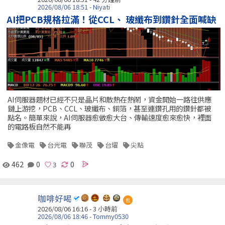
2026/08/06 18:51 - Niyati
AI把PCB規格拉滿！從CCL、 玻纖布到鑽針全面喊缺
AI伺服器題材已經不只是晶片和散熱在熱鬧，資金開始一路往供應
鏈上游挖，PCB、CCL、玻纖布、銅箔，甚至連鑽孔用的鑽針都被
點名。簡單來說，AI伺服器愈做愈大台、傳輸速度愈來愈快，裡面
的電路板自然不能再
金像電
台光電
聯茂
台燿
尖點
462
0
0
咖啡好喝
包
2026/08/06 16:16 -
3 小時前
2026/08/06 18:46 - Tommy0530