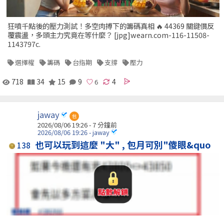
狂噴千點後的壓力測試！多空肉搏下的籌碼真相 🔥 44369 關鍵價反
覆震盪，多頭主力究竟在等什麼？ [jpg]wearn.com-116-11508-
1143797c.
選擇權
籌碼
台指期
支撐
壓力
718
34
15
9
4
jaway
包
2026/08/06 19:26 -
7 分鐘前
2026/08/06 19:26 - jaway
也可以玩到這麼 "大" , 包月可別"傻眼&quo
138