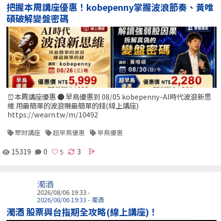
把握本周講座優惠！kobepenny掌握波浪節奏、黃唯
碩破解變盤密碼
⏰本周講座優惠 ● 早鳥優惠到 08/05 kobepenny-AI時代波浪新思
維 用最簡單的波浪賺最簡單的錢(線上講座)
https://wearn.tw/m/10492
聚財講座
超早鳥優惠
早鳥優惠
15319
0
3
濁酒
2026/08/06 19:33 -
2026/08/06 19:33 - 濁酒
濁酒 股票與台指期全攻略(線上講座)！