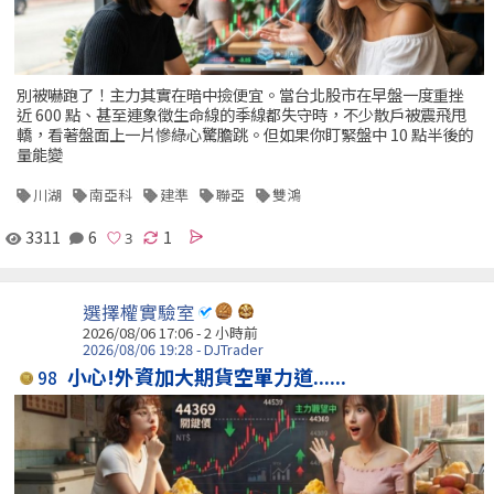
別被嚇跑了！主力其實在暗中撿便宜。當台北股市在早盤一度重挫
近 600 點、甚至連象徵生命線的季線都失守時，不少散戶被震飛甩
轎，看著盤面上一片慘綠心驚膽跳。但如果你盯緊盤中 10 點半後的
量能變
川湖
南亞科
建準
聯亞
雙鴻
3311
6
1
選擇權實驗室
2026/08/06 17:06 -
2 小時前
2026/08/06 19:28 - DJTrader
小心!外資加大期貨空單力道......
98