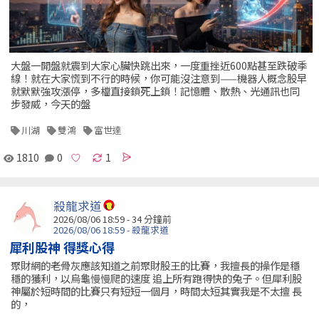
大盤一開盤就震到大家心臟快跳出來，一度重挫近600點甚至跌破季
線！就在大家慌到不行的時候，你可能沒注意到——機器人概念股早
就默默強攻漲停，多檔直接鎖死上鎖！記憶體、散熱、光通訊也同
步發威，今天的盤
川湖
雙鴻
富世達
1810
0
1
殺龍求道
2026/08/06 18:59 -
34 分鐘前
2026/08/06 18:59 - 殺龍求道
犀利股神 得獎心得
聚財網的老骨灰應該知道之前聚財股王的比賽，我擅長的操作是穩
穩的獲利，以烏龜慢慢爬的速度 追上所有跑得快的兔子。但犀利股
神屬於短時間的比賽只有短短一個月，時間太短其實我是不太擅 長
的，