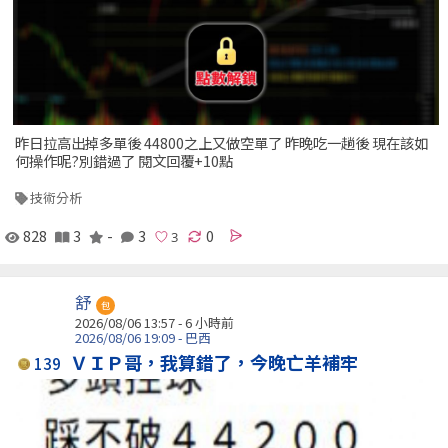
昨日拉高出掉多單後 44800之上又做空單了 昨晚吃一趟後 現在該如
何操作呢?別錯過了 閱文回覆+10點
技術分析
828
3
-
3
0
舒
包
2026/08/06 13:57 -
6 小時前
2026/08/06 19:09 - 巴西
ＶＩＰ哥，我算錯了，今晚亡羊補牢
139