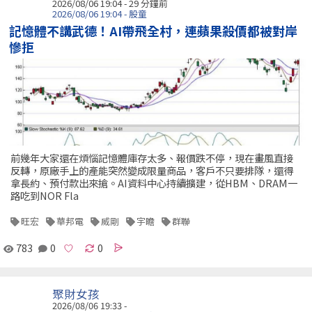
2026/08/06 19:04 -
29 分鐘前
2026/08/06 19:04 - 股童
記憶體不講武德！AI帶飛全村，連蘋果殺價都被對岸
慘拒
前幾年大家還在煩惱記憶體庫存太多、報價跌不停，現在畫風直接
反轉，原廠手上的產能突然變成限量商品，客戶不只要排隊，還得
拿長約、預付款出來搶。AI資料中心持續擴建，從HBM、DRAM一
路吃到NOR Fla
旺宏
華邦電
威剛
宇瞻
群聯
783
0
0
聚財女孩
2026/08/06 19:33 -