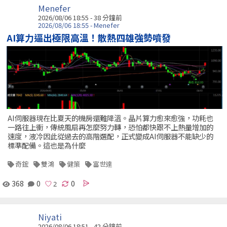
Menefer
2026/08/06 18:55 -
38 分鐘前
2026/08/06 18:55 - Menefer
AI算力逼出極限高溫！散熱四雄強勢噴發
AI伺服器現在比夏天的機房還難降溫。晶片算力愈來愈強，功耗也
一路往上衝，傳統風扇再怎麼努力轉，恐怕都快跟不上熱量增加的
速度，液冷因此從過去的高階選配，正式變成AI伺服器不能缺少的
標準配備。這也是為什麼
奇鋐
雙鴻
健策
富世達
368
0
0
Niyati
2026/08/06 18:51 -
42 分鐘前